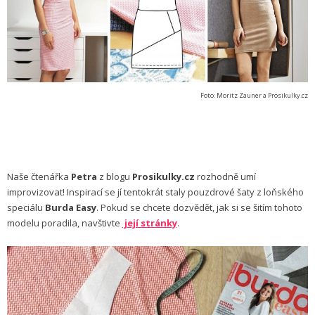
Foto: Moritz Zauner a Prosikulky.cz
Naše čtenářka
Petra
z blogu
Prosikulky.cz
rozhodně umí
improvizovat! Inspirací se jí tentokrát staly pouzdrové šaty z loňského
speciálu
Burda Easy
. Pokud se chcete dozvědět, jak si se šitím tohoto
modelu poradila, navštivte
její stránky
.