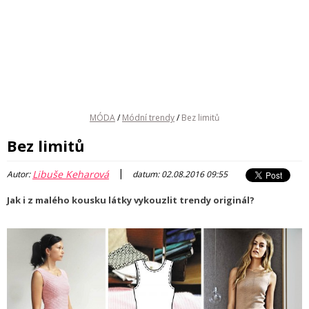
MÓDA
/
Módní trendy
/
Bez limitů
Bez limitů
|
Libuše Keharová
Autor:
datum: 02.08.2016 09:55
Jak i z malého kousku látky vykouzlit trendy originál?