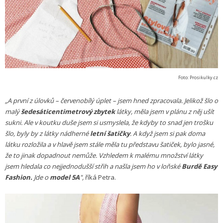
Foto: Prosikulky.cz
„A první z úlovků – červenobílý úplet – jsem hned zpracovala. Jelikož šlo o
malý
šedesáticentimetrový zbytek
látky, měla jsem v plánu z něj ušít
sukni. Ale v koutku duše jsem si usmyslela, že kdyby to snad jen trošku
šlo, byly by z látky nádherné
letní šatičky
. A když jsem si pak doma
látku rozložila a v hlavě jsem stále měla tu představu šatiček, bylo jasné,
že to jinak dopadnout nemůže. Vzhledem k malému množství látky
jsem hledala co nejjednodušší střih a našla jsem ho v loňské
Burdě Easy
Fashion.
Jde o
model 5A
",
říká Petra.