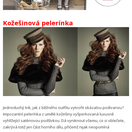
Kožešinová pelerínka
Jednoduchý trik, jak z běžného outfitu vytvořit okázalou podívanou?
Impozantní pelerínka z umělé kožešiny vyšperkovaná luxusně
vyhlížející saténovou podšívkou. Dá vyniknout všemu, co si oblečete,
zakrývá totiž jen část horního dílu, přičemž nijak neopomíná