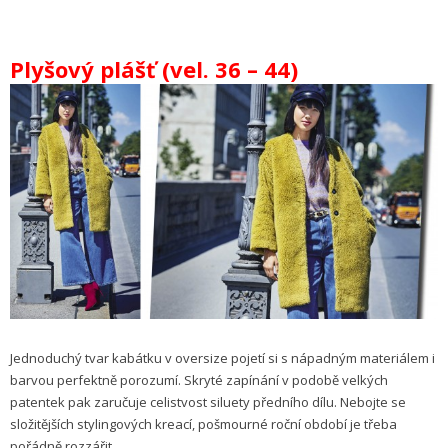
Plyšový plášť (vel. 36 – 44)
Jednoduchý tvar kabátku v oversize pojetí si s nápadným materiálem i
barvou perfektně porozumí. Skryté zapínání v podobě velkých
patentek pak zaručuje celistvost siluety předního dílu. Nebojte se
složitějších stylingových kreací, pošmourné roční období je třeba
pořádně rozzářit.