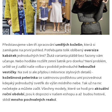
Představujeme vám tři zpracování
umělých kožešin
, která si
zamilujete na první pohled. Potřebujete tolik oblíbený
oversize
kabátek
jednoduchých linií? Žlutá varianta pláště bez fazony vám
učaruje. Nebo hodláte rozšířit zimní šatník pro dcerku? Není problém,
určitě se jí zalíbí naše volba v podobě jednoduché
heboučké
vestičky
. Na své si ale přijdou i milovnice stylových detailů -
kožešinová pelerínka
se saténovou podšívkou umí pozvednout
kdejaký jednoduchý svetřík do výšin módního nebe. Tak už na nic
nečekejte a můžete začít. Všechny modely, které se hodí pro
aktuální
roční období
, jsou k dispozici v našem eshopu a až budou hotové,
sklidí
mnoho pochvalných reakcí
.