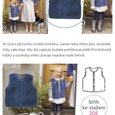
Ať už pro její tvorbu zvolíte kožešinu, samet nebo třeba plyš, výsledek
vždy zaboduje. Aby šla zapínat, budete potřebovat ještě tři kožešnické
háčky a výsledný efekt učaruje nejedné malé slečně.