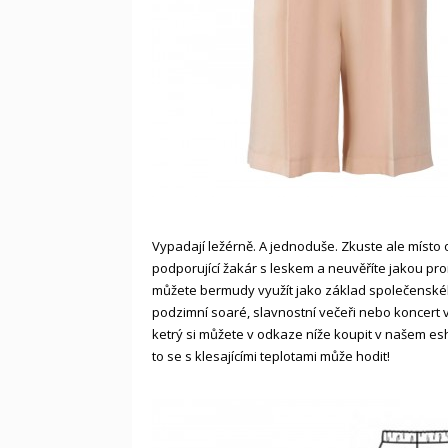
Vypadají ležérně. A jednoduše. Zkuste ale místo o
podporující žakár s leskem a neuvěříte jakou pr
můžete bermudy využít jako základ společenského
podzimní soaré, slavnostní večeři nebo koncert v
ketrý si můžete v odkaze níže koupit v našem es
to se s klesajícími teplotami může hodit!