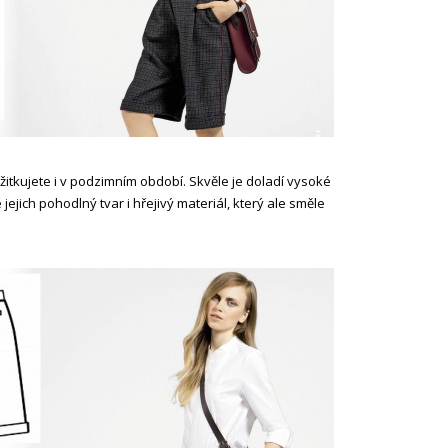
užitkujete i v podzimním období. Skvěle je doladí vysoké
e jejich pohodlný tvar i hřejivý materiál, který ale směle