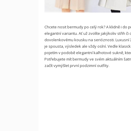
Chcete nosit bermudy po celý rok? A klidně i do p
elegantní variantu. Ať už zvolíte jakýkoliv střih č
dovolenkovému kousku na serióznosti. Luxusní ž
je spousta, výsledek ale vždy oslní. Vedle klas
pojetím v podobě elegantní kalhotové sukně, která
Potřebujete mít bermudy ve svém aktuálním šatní
začít vymýšlet první podzimní outfity.