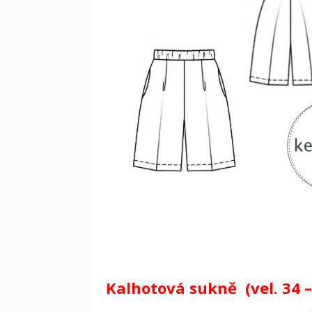
Kalhotová sukně (vel. 34 –