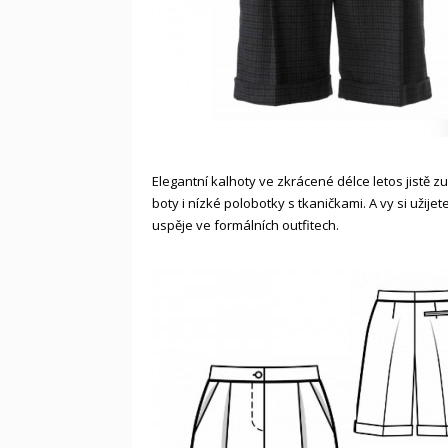
Elegantní kalhoty ve zkrácené délce letos jistě z
boty i nízké polobotky s tkaničkami. A vy si užijet
uspěje ve formálních outfitech.