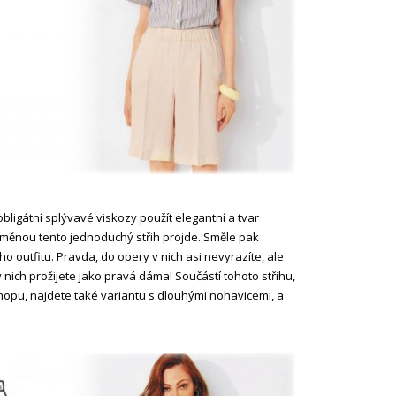
bligátní splývavé viskozy použít elegantní a tvar
oměnou tento jednoduchý střih projde. Směle pak
 outfitu. Pravda, do opery v nich asi nevyrazíte, ale
 nich prožijete jako pravá dáma! Součástí tohoto střihu,
hopu, najdete také variantu s dlouhými nohavicemi, a