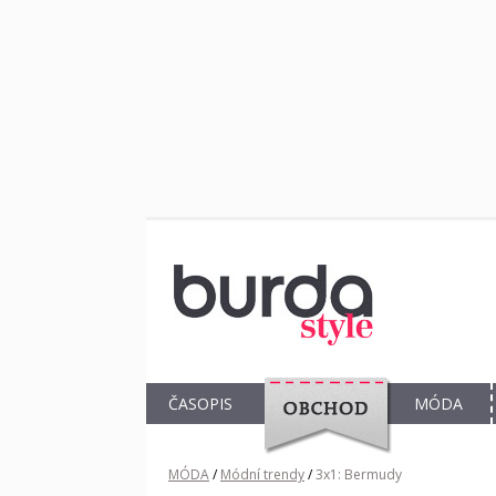
ČASOPIS
MÓDA
OBCHOD
MÓDA
/
Módní trendy
/
3x1: Bermudy