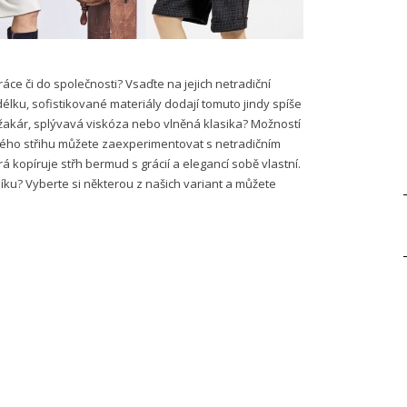
ráce či do společnosti? Vsaďte na jejich netradiční
i délku, sofistikované materiály dodají tomuto jindy spíše
akár, splývavá viskóza nebo vlněná klasika? Možností
ického střihu můžete zaexperimentovat s netradičním
 kopíruje střh bermud s grácií a elegancí sobě vlastní.
ku? Vyberte si některou z našich variant a můžete