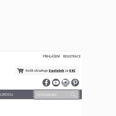
PŘIHLÁŠENÍ
REGISTRACE
Košík obsahuje
0 položek
za
0 Kč
 BURDOU