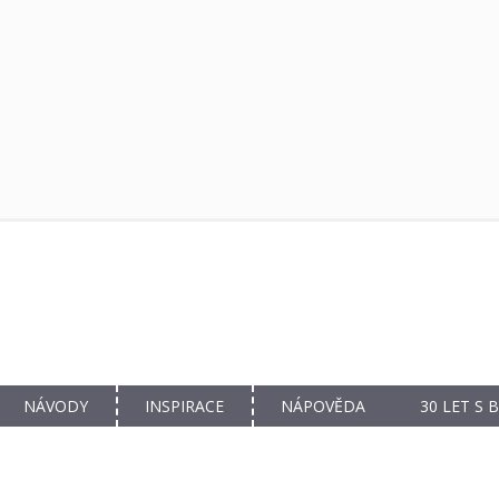
NÁVODY
INSPIRACE
NÁPOVĚDA
30 LET S