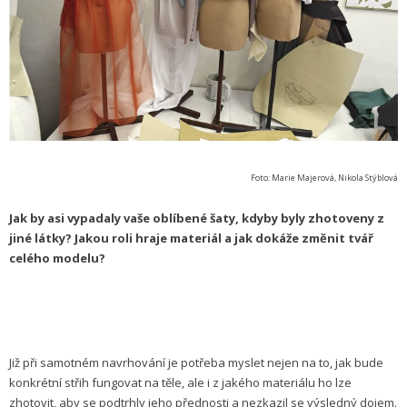
Foto: Marie Majerová, Nikola Stýblová
Jak by asi vypadaly vaše oblíbené šaty, kdyby byly zhotoveny z
jiné látky? Jakou roli hraje materiál a jak dokáže změnit tvář
celého modelu?
Již při samotném navrhování je potřeba myslet nejen na to, jak bude
konkrétní střih fungovat na těle, ale i z jakého materiálu ho lze
zhotovit, aby se podtrhly jeho přednosti a nezkazil se výsledný dojem.