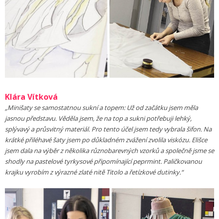
Klára Vítková
„Minišaty se samostatnou sukní a topem: Už od začátku jsem měla
jasnou představu. Věděla jsem, že na top a sukni potřebuji lehký,
splývavý a průsvitný materiál. Pro tento účel jsem tedy vybrala šifon. Na
krátké přiléhavé šaty jsem po důkladném zvážení zvolila viskózu. Elišce
jsem dala na výběr z několika různobarevných vzorků a společně jsme se
shodly na pastelové tyrkysové připomínající peprmint. Paličkovanou
krajku vyrobím z výrazné zlaté nitě Titolo a řetízkové dutinky.“