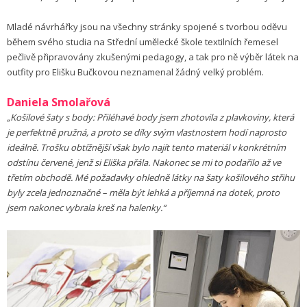
Mladé návrhářky jsou na všechny stránky spojené s tvorbou oděvu
během svého studia na Střední umělecké škole textilních řemesel
pečlivě připravovány zkušenými pedagogy, a tak pro ně výběr látek na
outfity pro Elišku Bučkovou neznamenal žádný velký problém.
Daniela Smolařová
„Košilové šaty s body: Přiléhavé body jsem zhotovila z plavkoviny, která
je perfektně pružná, a proto se díky svým vlastnostem hodí naprosto
ideálně. Trošku obtížnější však bylo najít tento materiál v konkrétním
odstínu červené, jenž si Eliška přála. Nakonec se mi to podařilo až ve
třetím obchodě. Mé požadavky ohledně látky na šaty košilového střihu
byly zcela jednoznačné – měla být lehká a příjemná na dotek, proto
jsem nakonec vybrala kreš na halenky.“