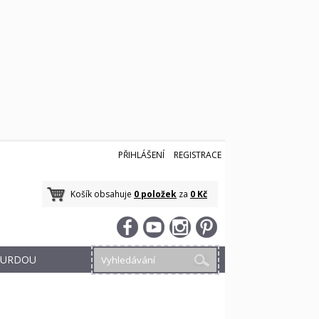
PŘIHLÁŠENÍ
REGISTRACE
Košík obsahuje
0 položek
za
0 Kč
 BURDOU