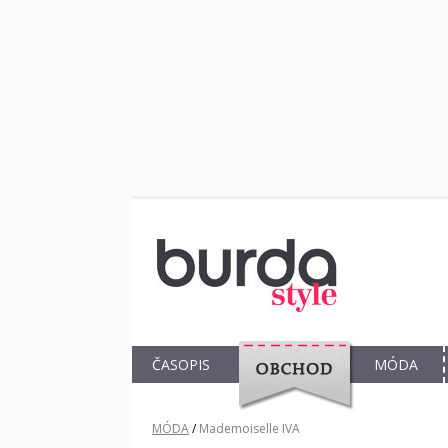
ČASOPIS
MÓDA
OBCHOD
MÓDA
/
Mademoiselle IVA