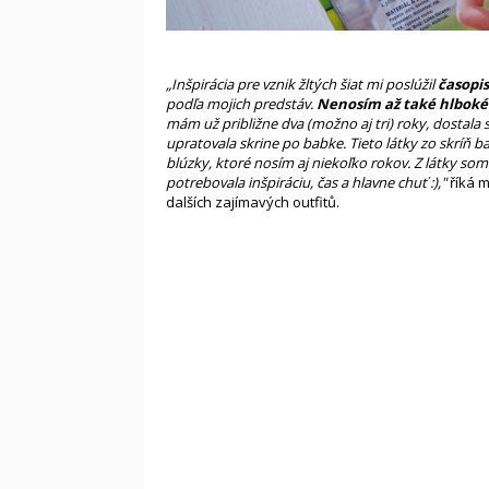
„Inšpirácia pre vznik žltých šiat mi poslúžil
časopis
podľa mojich predstáv.
Nenosím až také hlboké 
mám už približne dva (možno aj tri) roky, dostala
upratovala skrine po babke. Tieto látky zo skríň bab
blúzky, ktoré nosím aj niekoľko rokov. Z látky so
potrebovala inšpiráciu, čas a hlavne chuť :),"
říká 
dalších zajímavých outfitů.