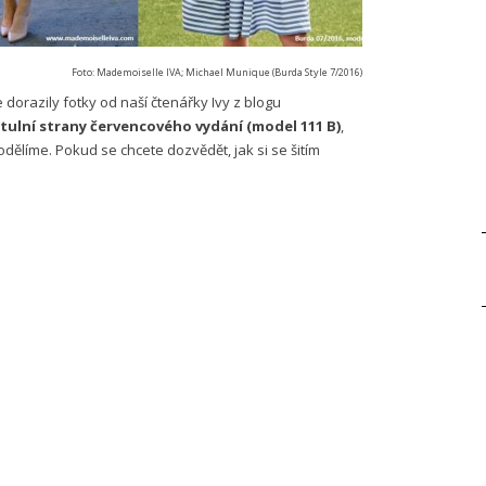
Foto: Mademoiselle IVA; Michael Munique (Burda Style 7/2016)
orazily fotky od naší čtenářky Ivy z blogu
itulní strany červencového vydání (model 111 B)
,
dělíme. Pokud se chcete dozvědět, jak si se šitím