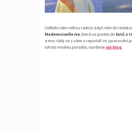
Udělalo nám velkou radost, když nám do redakce d
Mademoiseille Iva
, která se pustila do
šatů z t
a moc rády se s vámi o reportáž ze zpracování po
tohoto modelu poradila, navštivte
její blog
.