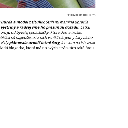
Foto: Mademoiselle IVA
 Burda a model z titulky
. Strih mi mamina upravila
výstrihy a radšej sme ho presunuli dozadu.
Látku
 som ju od bývalej spolužiačky, ktorá doma trošku
ičiek sú najlepšie, už z nich vznikli nie jedny šaty alebo
m vždy
plánovala urobiť letné šaty
, len som na ich vznik
mladá blogerka, která má na svých stránkách také řadu