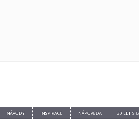
NÁVODY
INSPIRACE
NÁPOVĚDA
30 LET S