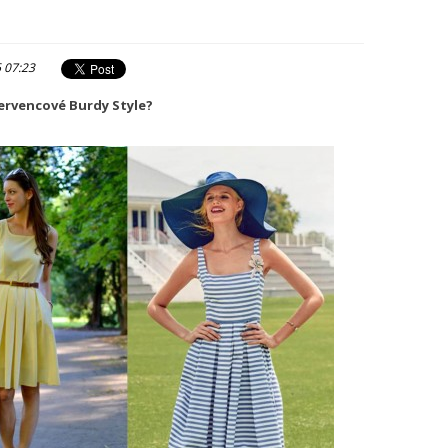
6 07:23
 červencové Burdy Style?