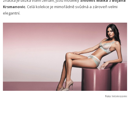
značka je blízká všem ženám, jsou modelky
Shlomit Malka
a
Bojana
Krsmanovic
. Celá kolekce je mimořádně svůdná a zároveň velmi
elegantní.
Foto: Intimissimi