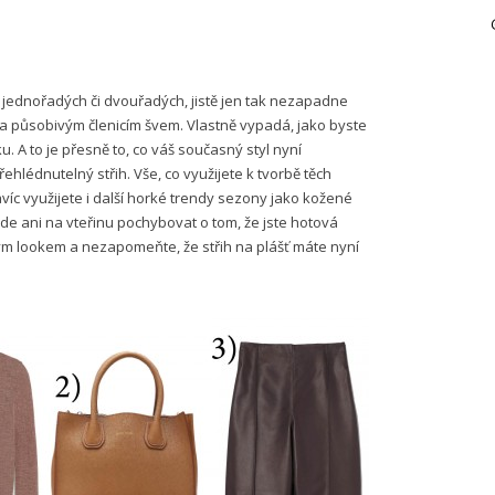
už jednořadých či dvouřadých, jistě jen tak nezapadne
 a působivým členicím švem. Vlastně vypadá, jako byste
. A to je přesně to, co váš současný styl nyní
ehlédnutelný střih. Vše, co využijete k tvorbě těch
avíc využijete i další horké trendy sezony jako kožené
de ani na vteřinu pochybovat o tom, že jste hotová
ým lookem a nezapomeňte, že střih na plášť máte nyní