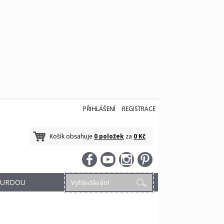
PŘIHLÁŠENÍ
REGISTRACE
Košík obsahuje
0 položek
za
0 Kč
 BURDOU