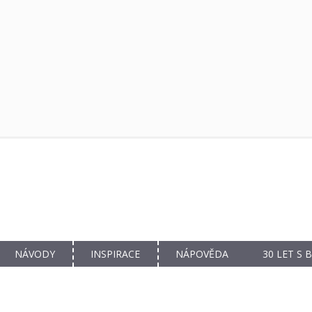
NÁVODY
INSPIRACE
NÁPOVĚDA
30 LET S