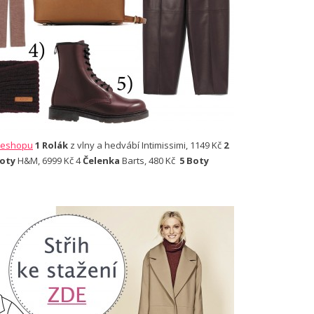
eshopu
1 Rolák
z vlny a hedvábí Intimissimi, 1149 Kč
2
hoty
H&M, 6999 Kč 4
Čelenka
Barts, 480 Kč
5 Boty