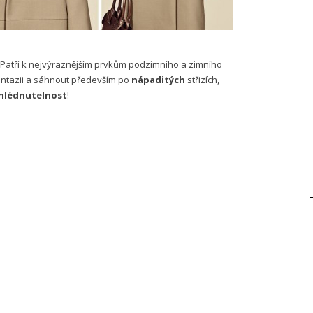
. Patří k nejvýraznějším prvkům podzimního a zimního
antazii a sáhnout především po
nápaditých
střizích,
hlédnutelnost
!