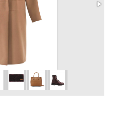
Rolák z vlny a 
Intimissimi, 11