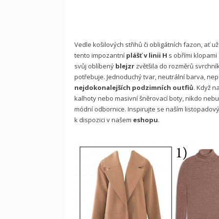
Vedle košilových střihů či obligátních fazon, ať 
tento impozantní
plášť v linii H
s obřími klopami
svůj oblíbený
blejzr
zvětšila do rozměrů svrchníku
potřebuje. Jednoduchý tvar, neutrální barva, nepř
nejdokonalejších podzimních outfiů
. Když n
kalhoty nebo masivní šněrovací boty, nikdo nebu
módní odbornice. Inspirujte se naším listopadov
k dispozici v našem
eshopu
.