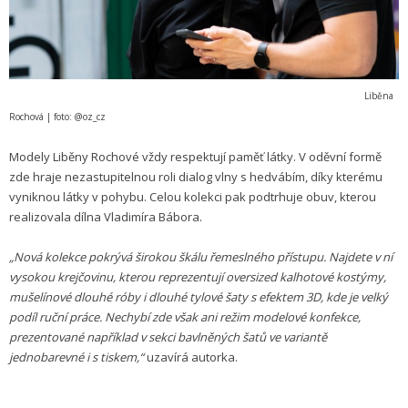
Liběna
Rochová | foto: @oz_cz
Modely Liběny Rochové vždy respektují paměť látky. V oděvní formě
zde hraje nezastupitelnou roli dialog vlny s hedvábím, díky kterému
vyniknou látky v pohybu. Celou kolekci pak podtrhuje obuv, kterou
realizovala dílna Vladimíra Bábora.
„Nová kolekce pokrývá širokou škálu řemeslného přístupu. Najdete v ní
vysokou krejčovinu, kterou reprezentují oversized kalhotové kostýmy,
mušelínové dlouhé róby i dlouhé tylové šaty s efektem 3D, kde je velký
podíl ruční práce. Nechybí zde však ani režim modelové konfekce,
prezentované například v sekci bavlněných šatů ve variantě
jednobarevné i s tiskem,“
uzavírá autorka.