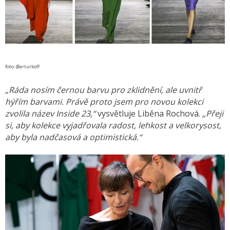
foto: @arturkoff
„Ráda nosím černou barvu pro zklidnění, ale uvnitř
hýřím barvami. Právě proto jsem pro novou kolekci
zvolila název Inside 23,“
vysvětluje Liběna Rochová.
„Přeji
si, aby kolekce vyjadřovala radost, lehkost a velkorysost,
aby byla nadčasová a optimistická.“