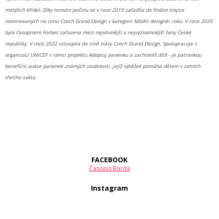
motýlích křídel. Díky tomuto počinu se v roce 2019 zařadila do finální trojice
nominovaných na cenu Czech Grand Design
v kategorii Módní designér roku. V roce 2020
byla časopisem Forbes zařazena mezi nejvlivnější a nejvýznamnější ženy České
republiky. V roce 2022 vstoupila do síně slávy Czech Grand Design. Spolupracuje s
organizací UNICEF v rámci projektu Adoptuj panenku a zachráníš dítě - je patronkou
benefiční aukce panenek známých osobností, jejíž výtěžek pomáhá dětem v zemích
třetího světa.
FACEBOOK
Časopis Burda
Instagram