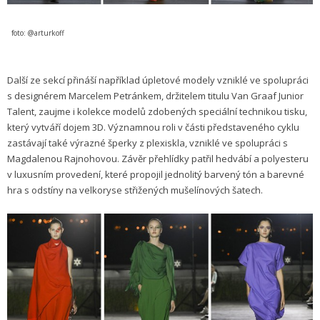
foto: @arturkoff
Další ze sekcí přináší například úpletové modely vzniklé ve spolupráci
s designérem Marcelem Petránkem, držitelem titulu Van Graaf Junior
Talent, zaujme i kolekce modelů zdobených speciální technikou tisku,
který vytváří dojem 3D. Významnou roli v části představeného cyklu
zastávají také výrazné šperky z plexiskla, vzniklé ve spolupráci s
Magdalenou Rajnohovou. Závěr přehlídky patřil hedvábí a polyesteru
v luxusním provedení, které propojil jednolitý barvený tón a barevné
hra s odstíny na velkoryse střižených mušelínových šatech.