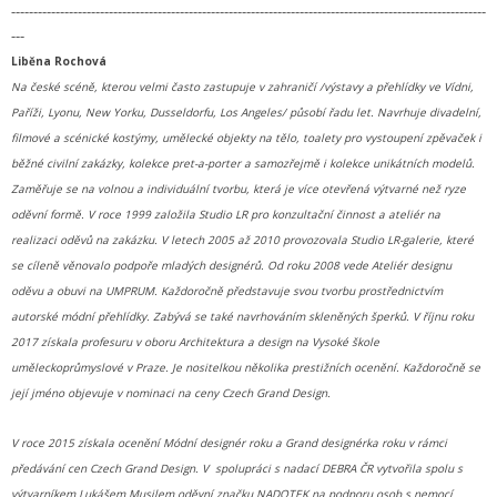
-----------------------------------------------------------------------------------------------------------
---
Liběna Rochová
Na české scéně, kterou velmi často zastupuje v zahraničí /výstavy a přehlídky ve Vídni,
Paříži, Lyonu, New Yorku, Dusseldorfu, Los Angeles/ působí řadu let. Navrhuje divadelní,
filmové a scénické kostýmy, umělecké objekty na tělo, toalety pro vystoupení zpěvaček i
běžné civilní zakázky, kolekce pret-a-porter a samozřejmě i kolekce unikátních modelů.
Zaměřuje se na volnou a individuální tvorbu, která je více otevřená výtvarné než ryze
oděvní formě. V roce 1999 založila Studio LR pro konzultační činnost a ateliér na
realizaci oděvů na zakázku. V letech 2005 až 2010 provozovala Studio LR-galerie, které
se cíleně věnovalo podpoře mladých designérů. Od roku 2008 vede Ateliér designu
oděvu a obuvi na UMPRUM. Každoročně představuje svou tvorbu prostřednictvím
autorské módní přehlídky. Zabývá se také navrhováním skleněných šperků. V říjnu roku
2017 získala profesuru v oboru Architektura
a design na Vysoké škole
uměleckoprůmyslové v Praze. Je nositelkou několika prestižních ocenění. Každoročně se
její jméno objevuje v nominaci na ceny Czech Grand Design.
V roce 2015 získala ocenění Módní designér roku a Grand designérka roku v rámci
předávání cen Czech Grand Design. V spolupráci s nadací DEBRA ČR vytvořila spolu s
výtvarníkem Lukášem Musilem oděvní značku NADOTEK na podporu osob s nemocí