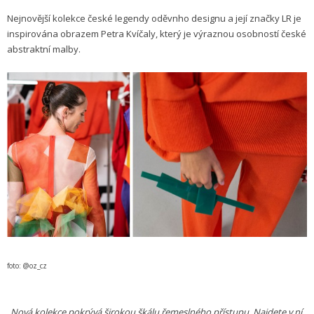
Nejnovější kolekce české legendy oděvnho designu a její značky LR je
inspirována obrazem Petra Kvíčaly, který je výraznou osobností české
abstraktní malby.
foto: @oz_cz
„Nová kolekce pokrývá širokou škálu řemeslného přístupu. Najdete v ní