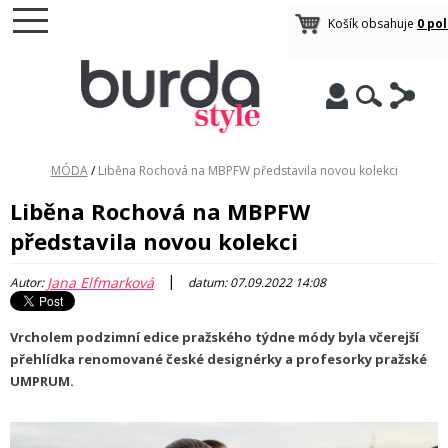
Košík obsahuje
0 po
MÓDA
/
Liběna Rochová na MBPFW představila novou kolekci
Liběna Rochová na MBPFW
představila novou kolekci
|
Jana Elfmarková
Autor:
datum: 07.09.2022 14:08
Vrcholem podzimní edice pražského týdne módy byla včerejší
přehlídka renomované české designérky a profesorky pražské
UMPRUM.