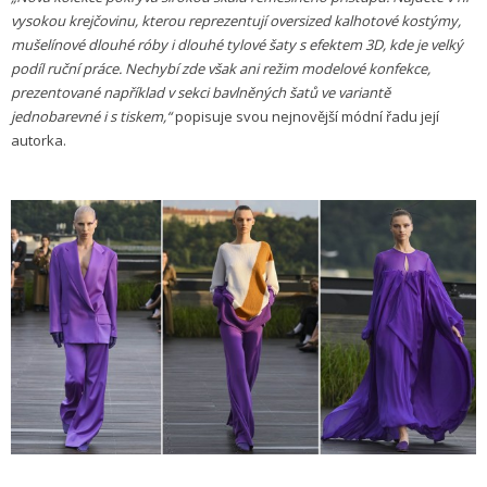
vysokou krejčovinu, kterou reprezentují oversized kalhotové kostýmy,
mušelínové dlouhé róby i dlouhé tylové šaty s efektem 3D, kde je velký
podíl ruční práce. Nechybí zde však ani režim modelové konfekce,
prezentované například v sekci bavlněných šatů ve variantě
jednobarevné i s tiskem,“
popisuje svou nejnovější módní řadu její
autorka.