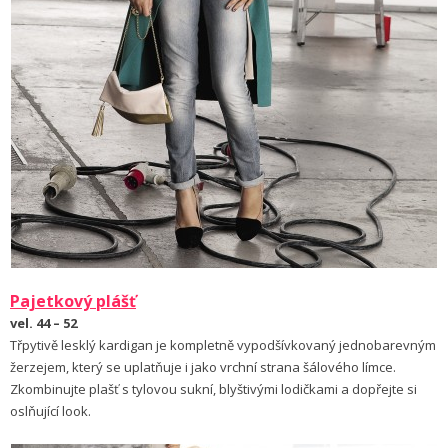
Pajetkový plášť
vel. 44 – 52
Třpytivě lesklý kardigan je kompletně vypodšívkovaný jednobarevným
žerzejem, který se uplatňuje i jako vrchní strana šálového límce.
Zkombinujte plašť s tylovou sukní, blyštivými lodičkami a dopřejte si
oslňující look.