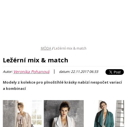
MÓDA
/
Ležérní mix & match
Ležérní mix & match
|
Veronika Pohanová
Autor:
datum: 22.11.2017 06:33
Modely z kolekce pro plnoštíhlé krásky nabízí nespočet variací
a kombinací