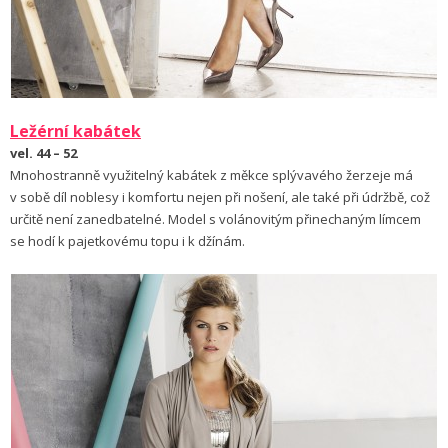
Ležérní kabátek
vel. 44 – 52
Mnohostranně využitelný kabátek z měkce splývavého žerzeje má
v sobě díl noblesy i komfortu nejen při nošení, ale také při údržbě, což
určitě není zanedbatelné. Model s volánovitým přinechaným límcem
se hodí k pajetkovému topu i k džínám.