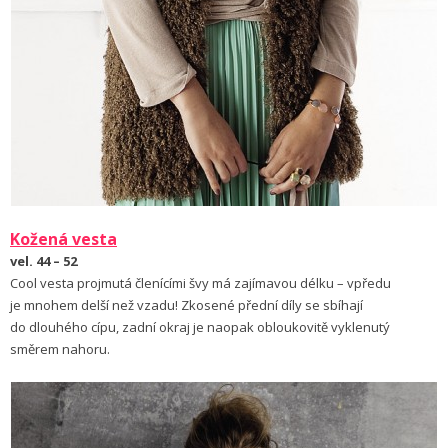
Kožená vesta
vel. 44 – 52
Cool vesta projmutá členícími švy má zajímavou délku – vpředu
je mnohem delší než vzadu! Zkosené přední díly se sbíhají
do dlouhého cípu, zadní okraj je naopak obloukovitě vyklenutý
směrem nahoru.