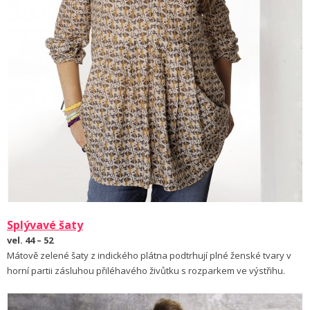
Splývavé šaty
vel. 44 – 52
Mátově zelené šaty z indického plátna podtrhují plné ženské tvary v
horní partii zásluhou přiléhavého živůtku s rozparkem ve výstřihu.