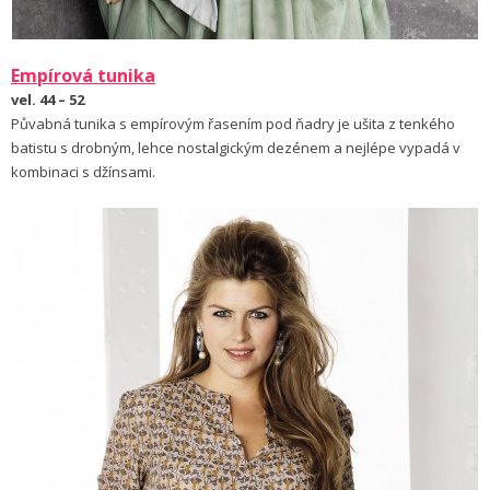
Empírová tunika
vel. 44 – 52
Půvabná tunika s empírovým řasením pod ňadry je ušita z tenkého
batistu s drobným, lehce nostalgickým dezénem a nejlépe vypadá v
kombinaci s džínsami.