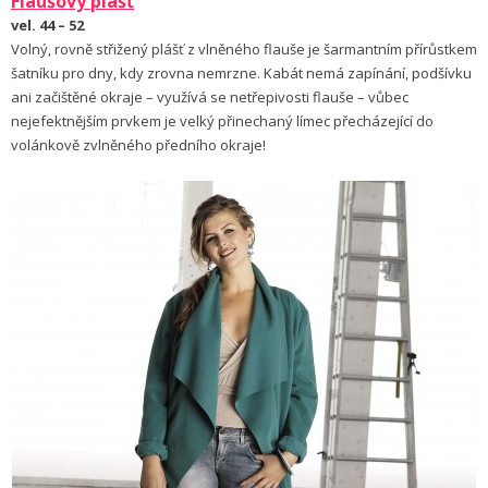
Flaušový plášť
vel. 44 – 52
Volný, rovně střižený plášť z vlněného flauše je šarmantním přírůstkem
šatníku pro dny, kdy zrovna nemrzne. Kabát nemá zapínání, podšívku
ani začištěné okraje – využívá se netřepivosti flauše – vůbec
nejefektnějším prvkem je velký přinechaný límec přecházející do
volánkově zvlněného předního okraje!