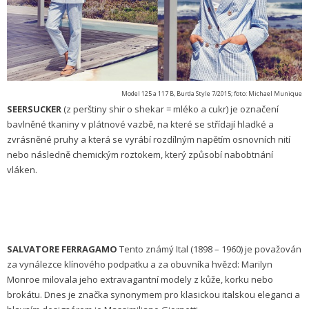
Model 125 a 117 B, Burda Style 7/2015; foto: Michael Munique
SEERSUCKER
(z perštiny shir o shekar = mléko a cukr) je označení
bavlněné tkaniny v plátnové vazbě, na které se střídají hladké a
zvrásněné pruhy a která se vyrábí rozdílným napětím osnovních nití
nebo následně chemickým roztokem, který způsobí nabobtnání
vláken.
SALVATORE FERRAGAMO
Tento známý Ital (1898 – 1960) je považován
za vynálezce klínového podpatku a za obuvníka hvězd: Marilyn
Monroe milovala jeho extravagantní modely z kůže, korku nebo
brokátu. Dnes je značka synonymem pro klasickou italskou eleganci a