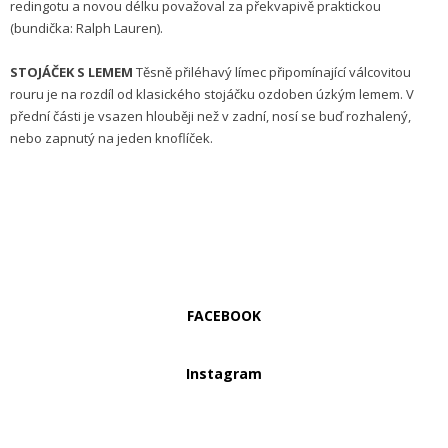
redingotu a novou délku považoval za překvapivě praktickou
(bundička: Ralph Lauren).
STOJÁČEK S LEMEM
Těsně přiléhavý límec připomínající válcovitou
rouru je na rozdíl od klasického stojáčku ozdoben úzkým lemem. V
přední části je vsazen hlouběji než v zadní, nosí se buď rozhalený,
nebo zapnutý na jeden knoflíček.
FACEBOOK
Instagram