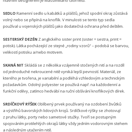
hlavním designérem je Massimiliano Giornetti.
SEDLO
Ramenní sedlo u kabátků a plášťů, jehož spodní okraj zůstává
volný nebo se připíná na knoflík. V minulosti se tento typ sedla
používal u vojenských plášťů jako dodatečná ochrana před deštěm.
SESTERSKÝ DEZÉN
Z anglického sister print (sister = sestra, print =
potisk). Látka pocházející ze stejné „rodiny vzorů“ – podobá se barvou,
velikostí potisku a/nebo motivem.
SKANÁ NIT
Skládá se z několika vzájemně stočených nití a na rozdíl
od jednoduché nekroucené nitě vyniká lepší pevností. Materiál, ze
kterého je tvořena, je variabilní a podléhá vzhledovým a technickým
požadavkům. Odolný polyester se používá např. na každodenní a
funkční oděvy, zatímco hedvábí na ruční obšívání knoflíkových dírek.
SRDÍČKOVÝ RÝŠEK
Oblíbený prvek používaný na ozdobení živůtků
a výstřihů bavorských lidových krojů. Srdíčkové rýšky se zhotovují
z pruhu látky, porty nebo sametové stužky. Tvoří se postupným
spojováním protilehlých okrajů látky vždy jedním vodorovným stehem
a následným utažením nitě.