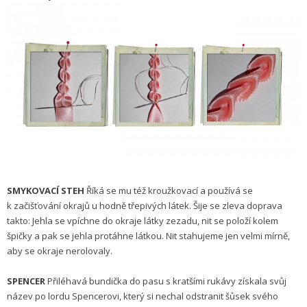
SMYKOVACÍ STEH
Říká se mu též kroužkovací a používá se
k začišťování okrajů u hodně třepivých látek. Šije se zleva doprava
takto: Jehla se vpíchne do okraje látky zezadu, nit se položí kolem
špičky a pak se jehla protáhne látkou. Nit stahujeme jen velmi mírně,
aby se okraje nerolovaly.
SPENCER
Přiléhavá bundička do pasu s kratšími rukávy získala svůj
název po lordu Spencerovi, který si nechal odstranit šůsek svého