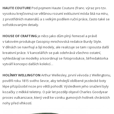
HAUTE COUTURE
Pod pojmem Haute Couture (franc. výraz pro tzv.
vysokou krejčovinu) se většinou rozumí exkluzivní móda šitá na míru,
z prvotřídních materiálů a s velkým podílem ruční práce, často také se
sofistikovanými detaily.
HOUSE OF CRAFTING
je něco jako dům plný řemesel a právě
v takovém produkuje časopisy mnichovská redakce Burdy Style.
V dílnách se navrhují a šijí modely, ale realizuje se tam i spousta další
kreativní práce. V kancelářích se pak odehrává všechno ostatní,
vyhledávají se modelky a koordinují se fotoprodukce, šéfredaktorka
vytváří koncepci dalších kolekcí…
HOLÍNKY WELLINGTON
Arthur Wellesley, první vévoda z Wellingtonu,
pověřil roku 1815 svého ševce, aby tehdejší oblíbené jezdecké boty
lépe přizpůsobil noze pro větší pohodlí. Výsledkem jeho snažení byly
kozačky z měkké teletiny. O pár let později objevil Charles Goodyear
proces vulkanizace, který vedl ke vzniku gumových holínek chránících
nohy před vlhkostí.