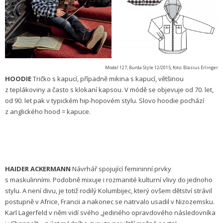
Model 127, Burda Style 12/2015, foto: Blasius Erlinger
HOODIE
Tričko s kapucí, případně mikina s kapucí, většinou
z teplákoviny a často s klokaní kapsou. V módě se objevuje od 70. let,
od 90. let pak v typic­kém hip-hopovém stylu. Slovo hoodie pochází
z anglického hood = kapuce.
HAIDER ACKERMANN
Návrhář spojující femininní prvky
s maskulinními. Podobně mixuje i rozmanité kulturní vlivy do jednoho
stylu. A není divu, je totiž rodilý Kolumbijec, který ovšem dětství strávil
postupně v Africe, Francii a nakonec se natrvalo usadil v Nizozemsku.
Karl Lagerfeld v něm vidí svého „jediného opravdového následovníka