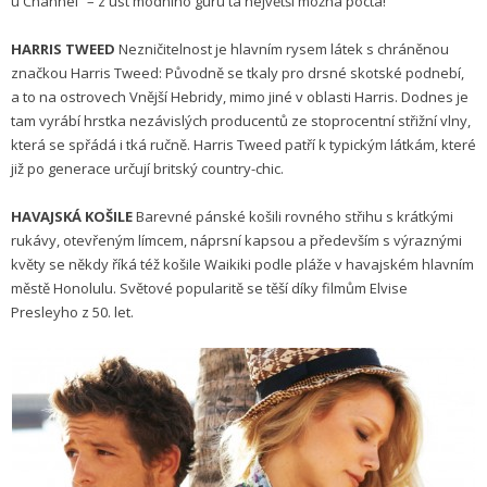
u Channel“ – z úst módního guru ta největší možná pocta!
HARRIS TWEED
Nezničitelnost je hlavním rysem látek s chráněnou
značkou Harris Tweed: Původně se tkaly pro drsné skotské podnebí,
a to na ostrovech Vnější Hebridy, mimo jiné v oblasti Harris. Dodnes je
tam vyrábí hrstka nezávislých producentů ze stoprocentní střižní vlny,
která se spřádá i tká ručně. Harris Tweed patří k typickým látkám, které
již po generace určují britský country-chic.
HAVAJSKÁ KOŠILE
Barevné pánské košili rovného střihu s krátkými
rukávy, otevřeným límcem, náprsní kapsou a především s výraznými
květy se někdy říká též košile Waikiki podle pláže v havajském hlavním
městě Honolulu. Světové popularitě se těší díky filmům Elvise
Presleyho z 50. let.