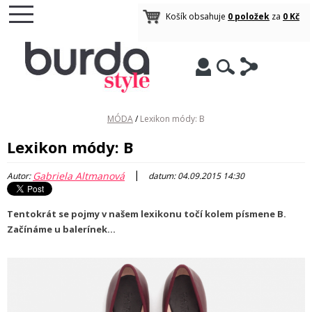
Košík obsahuje
0 položek
za
0 Kč
MÓDA
/
Lexikon módy: B
Lexikon módy: B
|
Gabriela Altmanová
Autor:
datum: 04.09.2015 14:30
Tentokrát se pojmy v našem lexikonu točí kolem písmene B.
Začínáme u balerínek...