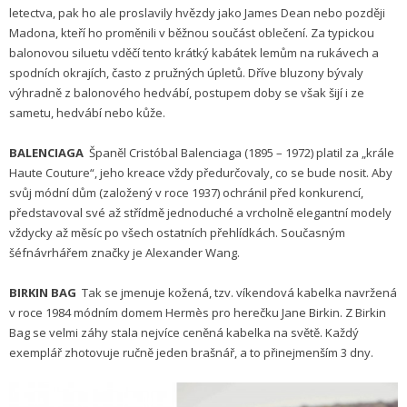
letectva, pak ho ale proslavily hvězdy jako James Dean nebo později
Madona, kteří ho proměnili v běžnou součást oblečení. Za typickou
balonovou siluetu vděčí tento krátký kabátek lemům na rukávech a
spodních okrajích, často z pružných úpletů. Dříve bluzony bývaly
výhradně z balonového hedvábí, postupem doby se však šijí i ze
sametu, hedvábí nebo kůže.
BALENCIAGA
Španěl Cristóbal Balenciaga (1895 – 1972) platil za „krále
Haute Couture“, jeho kreace vždy předurčovaly, co se bude nosit. Aby
svůj módní dům (založený v roce 1937) ochránil před konkurencí,
představoval své až střídmě jednoduché a vrcholně elegantní modely
vždycky až měsíc po všech ostatních přehlídkách. Současným
šéfnávrhářem značky je Alexander Wang.
BIRKIN BAG
Tak se jmenuje kožená, tzv. víkendová kabelka navržená
v roce 1984 módním domem Hermès pro herečku Jane Birkin. Z Birkin
Bag se velmi záhy stala nejvíce ceněná kabelka na světě. Každý
exemplář zhotovuje ručně jeden brašnář, a to přinejmenším 3 dny.