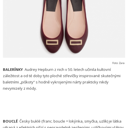
Foto: Zara
BALERÍNKY
Audrey Hepburn z nich v 50. letech učinila kultovní
záležitost a od té doby tyto ploché střevíčky inspirované skutečnými
baletními „piškoty“ s hodně vykrojenými nárty prakticky nikdy
nevymizely z módy.
BOUCLÉ
Česky buklé (franc. boucle = lokýnka, smyčka, uzlík) je látka
utkaná z efektních přízí s nepravidelně zesílenými, uzlíčkovými vlákny,