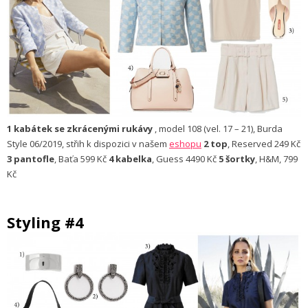
1 kabátek se zkrácenými rukávy
, model 108 (vel. 17 – 21), Burda
Style 06/2019, střih k dispozici v našem
eshopu
2 top
, Reserved 249 Kč
3 pantofle
, Baťa 599 Kč
4 kabelka
, Guess 4490 Kč
5 šortky
, H&M, 799
Kč
Styling #4