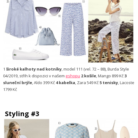
1
široké kalhoty nad kotníky
, model 111 (vel. 72 – 88), Burda Style
04/2019, střih k dispozici v našem
eshopu
2 košile
, Mango 899 Kč
3
sluneční brýle
, Aldo 399 Kč
4 kabelka
, Zara 549 Kč
5 tenisky
, Lacoste
1799 Kč
Styling #3