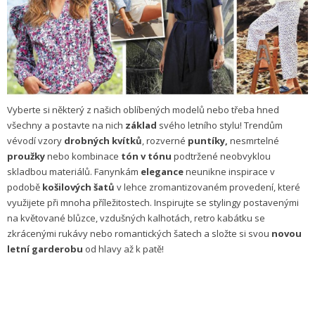
Vyberte si některý z našich oblíbených modelů nebo třeba hned
všechny a postavte na nich
základ
svého letního stylu! Trendům
vévodí vzory
drobných kvítků
, rozverné
puntíky,
nesmrtelné
proužky
nebo kombinace
tón v tónu
podtržené neobvyklou
skladbou materiálů. Fanynkám
elegance
neunikne inspirace v
podobě
košilových šatů
v lehce zromantizovaném provedení, které
využijete při mnoha příležitostech. Inspirujte se stylingy postavenými
na květované blůzce, vzdušných kalhotách, retro kabátku se
zkrácenými rukávy nebo romantických šatech a složte si svou
novou
letní garderobu
od hlavy až k patě!