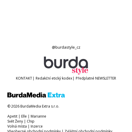
@burdastyle_cz
KONTAKT
|
Redakční etický kodex
|
Předplatné
NEWSLETTER
© 2026 BurdaMedia Extra s.r.o.
Apetit
|
Elle
|
Marianne
Svět Ženy
|
Chip
Volná místa
|
Inzerce
Všeobecné obchodní podmínky
|
Zvláštní obchodní podmínky