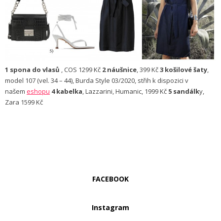
1 spona do vlasů
, COS 1299 Kč
2 náušnice
, 399 Kč
3 košilové šaty
,
model 107 (vel. 34 – 44), Burda Style 03/2020, střih k dispozici v
našem
eshopu
4 kabelka
, Lazzarini, Humanic, 1999 Kč
5 sandálk
y,
Zara 1599 Kč
FACEBOOK
Instagram