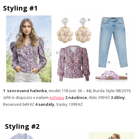
Styling #1
1
vzorovaná halenka
, model 118 (vel. 36 – 44), Burda Style 08/2019,
střih k dispozici v našem
eshopu
2
náušnice
, Aldo 399 Kč
3 džíny
,
Reserved 649 Kč
4 sandály
, Vasky 1399 Kč
Styling #2