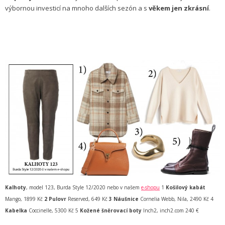
výbornou investicí na mnoho dalších sezón a s
věkem jen zkrásní
.
Kalhoty
, model 123, Burda Style 12/2020 nebo v našem
e-shopu
1
Košilový kabát
Mango, 1899 Kč
2 Pulovr
Reserved, 649 Kč
3 Náušnice
Cornelia Webb, Nila, 2490 Kč 4
Kabelka
Coccinelle, 5300 Kč 5
Kožené šněrovací boty
Inch2, inch2.com 240 €