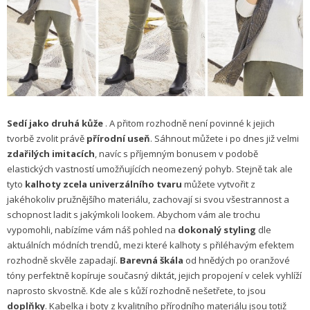
Sedí jako druhá kůže
. A přitom rozhodně není povinné k jejich
tvorbě zvolit právě
přírodní useň
. Sáhnout můžete i po dnes již velmi
zdařilých imitacích
, navíc s příjemným bonusem v podobě
elastických vastností umožňujících neomezený pohyb. Stejně tak ale
tyto
kalhoty zcela univerzálního tvaru
můžete vytvořit z
jakéhokoliv pružnějšího materiálu, zachovají si svou všestrannost a
schopnost ladit s jakýmkoli lookem. Abychom vám ale trochu
vypomohli, nabízíme vám náš pohled na
dokonalý styling
dle
aktuálních módních trendů, mezi které kalhoty s přiléhavým efektem
rozhodně skvěle zapadají.
Barevná škála
od hnědých po oranžové
tóny perfektně kopíruje současný diktát, jejich propojení v celek vyhlíží
naprosto skvostně. Kde ale s kůží rozhodně nešetřete, to jsou
doplňky
. Kabelka i boty z kvalitního přírodního materiálu jsou totiž