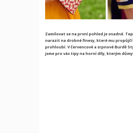
Zamilovat se na první pohled je snadné. Tep
narazit na drobné finesy, které mu propůjčí
prohloubí. V červencové a srpnové Burdě St
jsme pro vás tipy na horní díly, kterým důmys