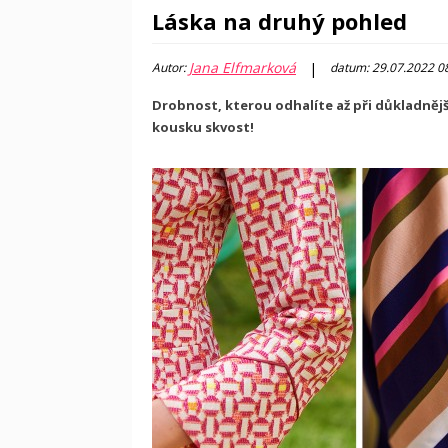
Láska na druhý pohled
Jana Elfmarková
|
Autor:
datum: 29.07.2022 0
Drobnost, kterou odhalíte až při důkladněj
kousku skvost!