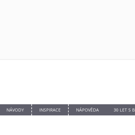
NÁVODY
INSPIRACE
NÁPOVĚDA
30 LET S