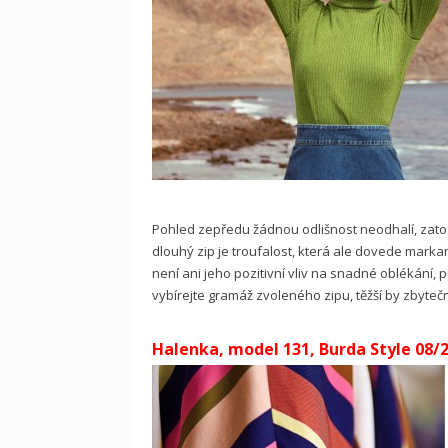
Pohled zepředu žádnou odlišnost neodhalí, zato n
dlouhý zip je troufalost, která ale dovede markan
není ani jeho pozitivní vliv na snadné oblékání, 
vybírejte gramáž zvoleného zipu, těžší by zbytečn
Halenka, model 131, Burda Style 08/