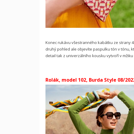
Konec rukávu všestranného kabátku ze strany 45
druhý pohled ale objevíte paspulku tón v tónu, 
detail tak z univerzálního kousku vytvoří v mž
Rolák, model 102, Burda Style 08/202