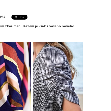
8:53
ším zkoumání. Rázem je však z vašeho nového