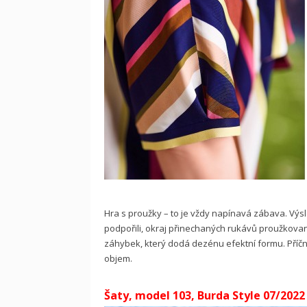
Hra s proužky – to je vždy napínavá zábava. Výsl
podpořili, okraj přinechaných rukávů proužkova
záhybek, který dodá dezénu efektní formu. Příč
objem.
Šaty, model 103, Burda Style 07/2022