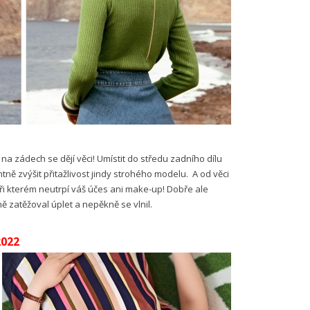
a zádech se dějí věci! Umístit do středu zadního dílu
tně zvýšit přitažlivost jindy strohého modelu. A od věci
při kterém neutrpí váš účes ani make-up! Dobře ale
ě zatěžoval úplet a nepěkně se vlnil.
2022