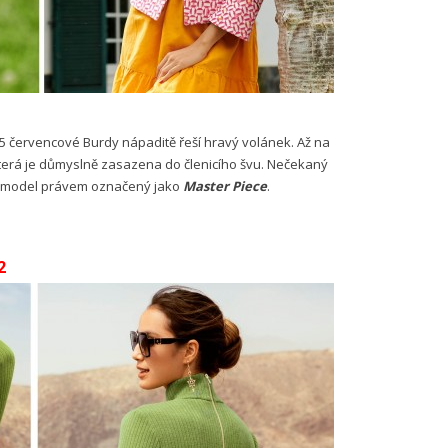
 červencové Burdy nápaditě řeší hravý volánek. Až na
která je důmyslně zasazena do členicího švu. Nečekaný
iku model právem označený jako
Master Piece
.
2