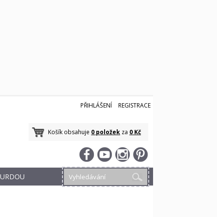
PŘIHLÁŠENÍ
REGISTRACE
Košík obsahuje
0 položek
za
0 Kč
 BURDOU