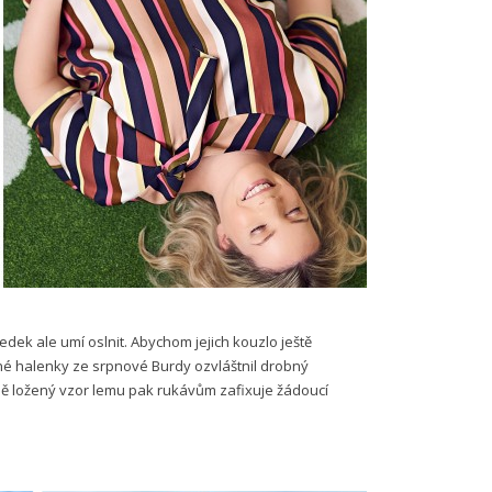
edek ale umí oslnit. Abychom jejich kouzlo ještě
né halenky ze srpnové Burdy ozvláštnil drobný
ně ložený vzor lemu pak rukávům zafixuje žádoucí