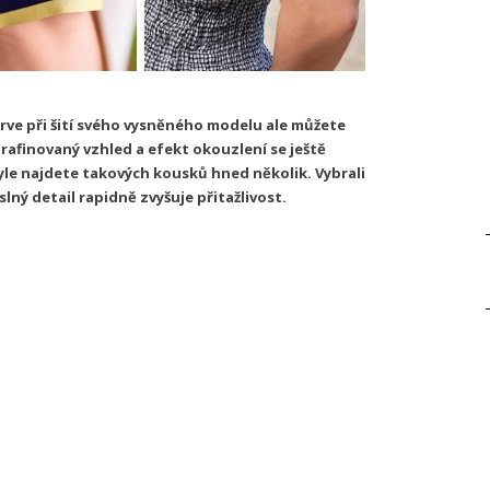
rve při šití svého vysněného modelu ale můžete
 rafinovaný vzhled a efekt okouzlení se ještě
yle najdete takových kousků hned několik. Vybrali
lný detail rapidně zvyšuje přitažlivost.