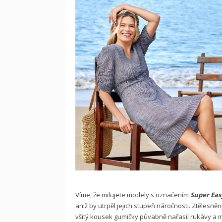
Víme, že milujete modely s označením
Super Eas
aniž by utrpěl jejich stupeň náročnosti. Ztělesn
všitý kousek gumičky půvabně nařasil rukávy a ma