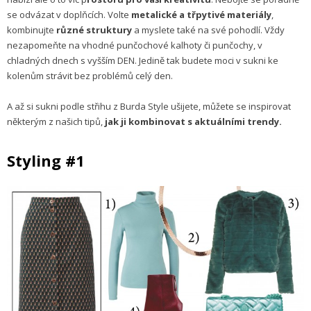
se odvázat v doplňcích. Volte
metalické a třpytivé materiály
,
kombinujte
různé struktury
a myslete také na své pohodlí. Vždy
nezapomeňte na vhodné punčochové kalhoty či punčochy, v
chladných dnech s vyšším DEN. Jedině tak budete moci v sukni ke
kolenům strávit bez problémů celý den.
A až si sukni podle střihu z Burda Style ušijete, můžete se inspirovat
některým z našich tipů,
jak ji kombinovat s aktuálními trendy.
Styling #1