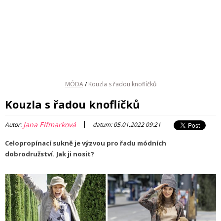
MÓDA
/
Kouzla s řadou knoflíčků
Kouzla s řadou knoflíčků
|
Jana Elfmarková
Autor:
datum: 05.01.2022 09:21
Celopropínací sukně je výzvou pro řadu módních
dobrodružství. Jak ji nosit?