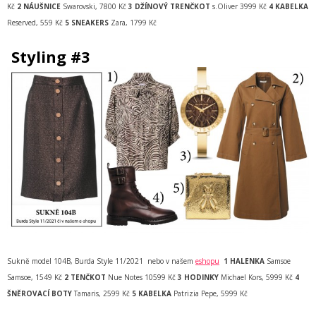
Kč
2 NÁUŠNICE
Swarovski, 7800 Kč
3 DŽÍNOVÝ TRENČKOT
s.Oliver 3999 Kč
4 KABELKA
Reserved, 559 Kč
5 SNEAKERS
Zara, 1799 Kč
Styling #3
Sukně model 104B, Burda Style 11/2021 nebo v našem
eshopu
1 HALENKA
Samsoe
Samsoe, 1549 Kč
2 TENČKOT
Nue Notes 10599 Kč
3 HODINKY
Michael Kors, 5999 Kč
4
ŠNĚROVACÍ BOTY
Tamaris, 2599 Kč
5
KABELKA
Patrizia Pepe, 5999 Kč