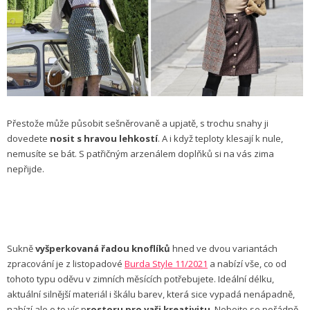
Přestože může působit sešněrovaně a upjatě, s trochu snahy ji
dovedete
nosit s hravou lehkostí
. A i když teploty klesají k nule,
nemusíte se bát. S patřičným arzenálem doplňků si na vás zima
nepřijde.
Sukně
vyšperkovaná řadou knoflíků
hned ve dvou variantách
zpracování je z listopadové
Burda Style 11/2021
a nabízí vše, co od
tohoto typu oděvu v zimních měsících potřebujete. Ideální délku,
aktuální silnější materiál i škálu barev, která sice vypadá nenápadně,
nabízí ale o to víc p
rostoru pro vaši kreativitu
. Nebojte se pořádně