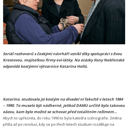
Seriál rozhovorů s českými návrháři vznikl díky spolupráci s Evou
Krestovou, majitelkou firmy evi-látky. Na otázky Ilony Nebřenské
odpovídá kostýmní výtvarnice Katarína Hollá.
Kataríno, studovala jsi kostým na divadel
ní fakultě v letech 1984
– 1990. To muselo být nádherné, jelikož DAMU určitě byla takovou
oázou, kam bylo možné se schovat před totalitním režimem...
Abych to upřesnila, do roku 1990 to byla katedra scénografie. Změna
přišla až po revoluci, kdy se po třech letech studium rozděluje na