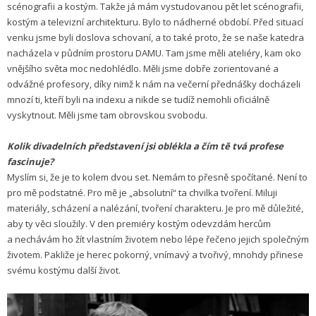
scénografii a kostým. Takže já mám vystudovanou pět let scénografii,
kostým a televizní architekturu. Bylo to nádherné období. Před situací
venku jsme byli doslova schovaní, a to také proto, že se naše katedra
nacházela v půdním prostoru DAMU. Tam jsme měli ateliéry, kam oko
vnějšího světa moc nedohlédlo. Měli jsme dobře zorientované a
odvážné profesory, díky nimž k nám na večerní přednášky docházeli
mnozí ti, kteří byli na indexu a nikde se tudíž nemohli oficiálně
vyskytnout. Měli jsme tam obrovskou svobodu.
Kolik divadelních představení jsi oblékla a čím tě tvá profese
fascinuje?
Myslím si, že je to kolem dvou set. Nemám to přesně spočítané. Není to
pro mě podstatné. Pro mě je „absolutní“ ta chvilka tvoření. Miluji
materiály, scházení a nalézání, tvoření charakteru. Je pro mě důležité,
aby ty věci sloužily. V den premiéry kostým odevzdám hercům
a nechávám ho žít vlastním životem nebo lépe řečeno jejich společným
životem. Pakliže je herec pokorný, vnímavý a tvořivý, mnohdy přinese
svému kostýmu další život.