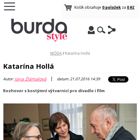
Košík obsahuje
0 položek
za
0 Kč
MÓDA
/
Katarína Hollá
Katarína Hollá
|
Jana Zlámalová
Autor:
datum: 21.07.2016 14:39
Rozhovor s
kostýmní výtvarnicí pro divadlo i film