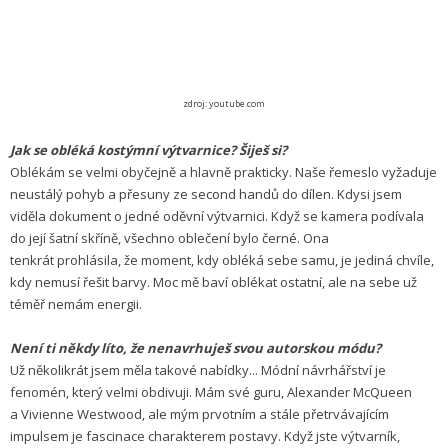
zdroj: youtube.com
Jak se obléká kostýmní výtvarnice? Šiješ si?
Oblékám se velmi obyčejně a hlavně prakticky. Naše řemeslo vyžaduje
neustálý pohyb a přesuny ze second handů do dílen. Kdysi jsem
viděla dokument o jedné oděvní výtvarnici. Když se kamera podívala
do její šatní skříně, všechno oblečení bylo černé. Ona
tenkrát prohlásila, že moment, kdy obléká sebe samu, je jediná chvíle,
kdy nemusí řešit barvy. Moc mě baví oblékat ostatní, ale na sebe už
téměř nemám energii.
Není ti někdy líto, že nenavrhuješ svou autorskou módu?
Už několikrát jsem měla takové nabídky... Módní návrhářství je
fenomén, který velmi obdivuji. Mám své guru, Alexander McQueen
a Vivienne Westwood, ale mým prvotním a stále přetrvávajícím
impulsem je fascinace charakterem postavy. Když jste výtvarník,