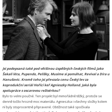
Jsi podepsaná také pod většinou úspěšných českých filmů jako
Šakalí léta, Pupendo, Pelíšky, Musíme si pomáhat, Revival a Díra u
Hanušovic. Kromě toho jsi převzala cenu Český lev za
koprodukční seriál Hořící keř Agnieszky Holland. Jaká byla
spolupráce s oscarovou režisérkou?
Bylo to velmi poučné. Ten projekt byl mimořádně těžký, protože se
denně točilo hrozně moc materiálu. Agnieszka i všechny složky kolem
ní byly stoprocentně připravené. Obtížnost také spočívala