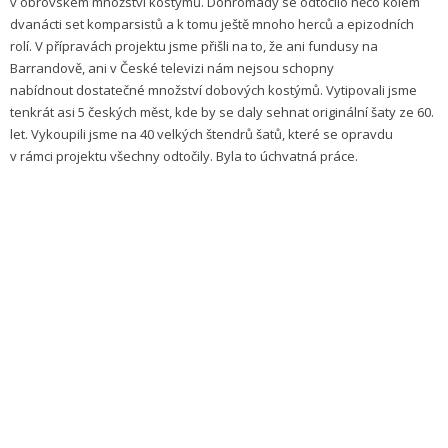
v obrovském množství kostýmů. Dohromady se odtočilo něco kolem
dvanácti set komparsistů a k tomu ještě mnoho herců a epizodních
rolí. V přípravách projektu jsme přišli na to, že ani fundusy na
Barrandově, ani v České televizi nám nejsou schopny
nabídnout dostatečné množství dobových kostýmů. Vytipovali jsme
tenkrát asi 5 českých měst, kde by se daly sehnat originální šaty ze 60.
let. Vykoupili jsme na 40 velkých štendrů šatů, které se opravdu
v rámci projektu všechny odtočily. Byla to úchvatná práce.