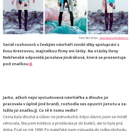
Foto: Bet Orten,
jaroslavajindrakova.cz
Seriál rozhovorů s českými návrháři vznikl díky spolupráci s
Evou Krestovou, majitelkou firmy evi-látky. Na otázky Ilony
Nebřenské odpovídá Jaroslava Jindráková, která se prezentuje
pod značkou
JJ
.
Jarko, ačkoli nejsi vystudovaná návrhářka a dlouho jsi
pracovala v úplně jiné branži, rozhodla ses opustit jistotu a za-
ložila jsi značku JJ. Co tě k tomu vedlo?
Cesta byla dlouhá a vůbec ne jednoduchá. Kdysi dávno jsem se módě
věnovala, šila jsem kolekce a prodávala je do butiků, ale to byla jiná
doba. Psal se rok 1990. Po mateřské jsem vstoupila do světa obchodu