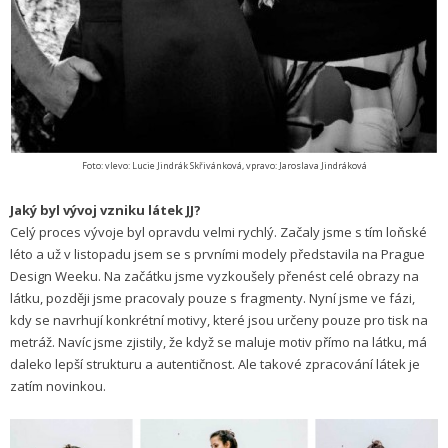
Foto: vlevo: Lucie Jindrák Skřivánková, vpravo: Jaroslava Jindráková
Jaký byl vývoj vzniku látek JJ?
Celý proces vývoje byl opravdu velmi rychlý. Začaly jsme s tím loňské
léto a už v listopadu jsem se s prvními modely představila na Prague
Design Weeku. Na začátku jsme vyzkoušely přenést celé obrazy na
látku, později jsme pracovaly pouze s fragmenty. Nyní jsme ve fázi,
kdy se navrhují konkrétní motivy, které jsou určeny pouze pro tisk na
metráž. Navíc jsme zjistily, že když se maluje motiv přímo na látku, má
daleko lepší strukturu a autentičnost. Ale takové zpracování látek je
zatím novinkou.