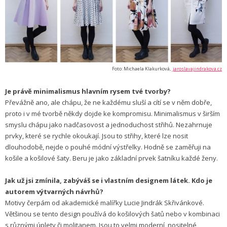
Foto: Michaela Klakurková,
jaroslavajindrakova.cz
Je právě minimalismus hlavním rysem tvé tvorby?
Převážně ano, ale chápu, že ne každému sluší a cítí se v něm dobře,
proto i v mé tvorbě někdy dojde ke kompromisu. Minimalismus v širším
smyslu chápu jako nadčasovost a jednoduchost střihů. Nezahrnuje
prvky, které se rychle okoukají. Jsou to střihy, které lze nosit
dlouhodobě, nejde o pouhé módní výstřelky. Hodně se zaměřuji na
košile a košilové šaty. Beru je jako základní prvek šatníku každé ženy.
Jak už jsi zmínila, zabýváš se i vlastním designem látek. Kdo je
autorem výtvarných návrhů?
Motivy čerpám od akademické malířky Lucie Jindrák Skřivánkové.
Většinou se tento design používá do košilových šatů nebo v kombinaci
s různými úplety či molitanem. Jsou to velmi moderní, nositelné