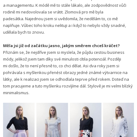
a managementu. K módě mě to stále lákalo, ale zodpovědnost vůči
rodině mi nedovolovala se vrátit. Zlomová pro mě byla
padesátka. Najednou jsem si uvědomila, že nedělám to, co mě
naplňuje. Vůbec toho kroku nelituji a i když to nebylo vždy snadné,
udělala bych to znovu.
Měla jsi již od začátku jasno, jakým směrem chceš kráčet?
Přiznám se, že nejdříve jsem si myslela, že půjdu cestou business
módy, jelikož jsem tam díky své minulosti cítila potenciál. Později
mi došlo, že to není přesně to, co chci dělat. Asi dva roky jsem si
pohrávala s myšlenkou přenést obrazy jedné známé výtvarnice na
látky, ale k realizaci jsem se odhodlala teprve před rokem. Doteď na
tom pracujeme a tuto myšlenku rozvíjíme dál. Stylově je mi velmi blízký
minimalismus.