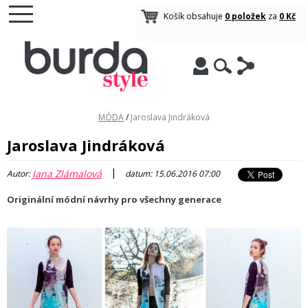
Košík obsahuje
0 položek
za
0 Kč
MÓDA
/
Jaroslava Jindráková
Jaroslava Jindráková
|
Jana Zlámalová
Autor:
datum: 15.06.2016 07:00
Originální módní návrhy pro všechny generace