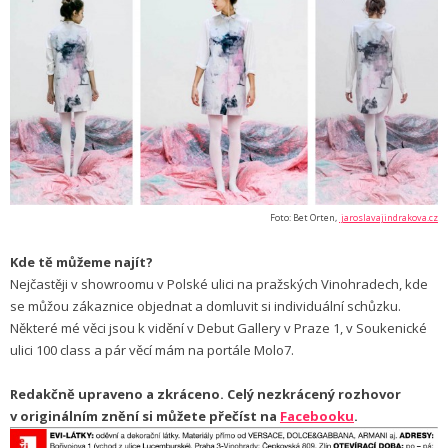
Foto: Bet Orten,
jaroslavajindrakova.cz
Kde tě můžeme najít?
Nejčastěji v showroomu v Polské ulici na pražských Vinohradech, kde
se můžou zákaznice objednat a domluvit si individuální schůzku.
Některé mé věci jsou k vidění v Debut Gallery v Praze 1, v Soukenické
ulici 100 class a pár věcí mám na portále Molo7.
Redakčně upraveno a zkráceno. Celý nezkrácený rozhovor
v originálním znění si můžete přečíst na
Facebooku
.