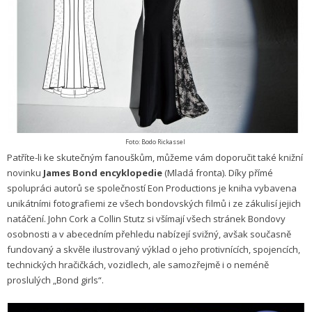
Foto: Bodo Rickassel
Patříte-li ke skutečným fanouškům, můžeme vám doporučit také knižní
novinku
James Bond encyklopedie
(Mladá fronta). Díky přímé
spolupráci autorů se společností Eon Productions je kniha vybavena
unikátními fotografiemi ze všech bondovských filmů i ze zákulisí jejich
natáčení. John Cork a Collin Stutz si všímají všech stránek Bondovy
osobnosti a v abecedním přehledu nabízejí svižný, avšak současně
fundovaný a skvěle ilustrovaný výklad o jeho protivnících, spojencích,
technických hračičkách, vozidlech, ale samozřejmě i o neméně
proslulých „Bond girls“.