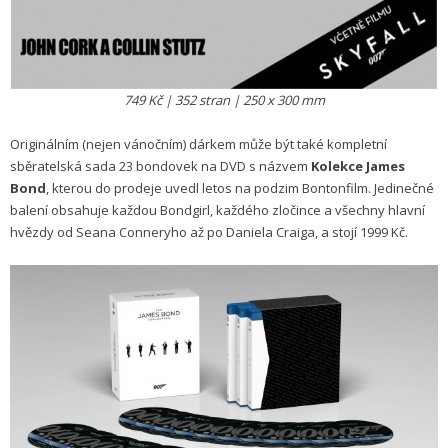
749 Kč | 352 stran | 250 x 300 mm
Originálním (nejen vánočním) dárkem může být také kompletní
sběratelská sada 23 bondovek na DVD s názvem
Kolekce James
Bond
, kterou do prodeje uvedl letos na podzim Bontonfilm. Jedinečné
balení obsahuje každou Bondgirl, každého zločince a všechny hlavní
hvězdy od Seana Conneryho až po Daniela Craiga, a stojí 1999 Kč.