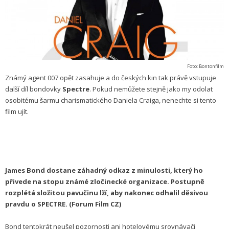
Foto: Bontonfilm
Známý agent 007 opět zasahuje a do českých kin tak právě vstupuje
další díl bondovky
Spectre
. Pokud nemůžete stejně jako my odolat
osobitému šarmu charismatického Daniela Craiga, nenechte si tento
film ujít.
James Bond dostane záhadný odkaz z minulosti, který ho
přivede na stopu známé zločinecké organizace. Postupně
rozplétá složitou pavučinu lží, aby nakonec odhalil děsivou
pravdu o SPECTRE. (Forum Film CZ)
Bond tentokrát neušel pozornosti ani hotelovému srovnávači