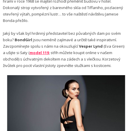
hrami v roce 1968 se majitel rozhodl přeměnit budovu v hotel.
Dokonalý strop vytvořený z barevného skla od Tiffaniho, pozlacený
otevřený výtah, pompézní lustr… to vše naštěstí návštěvu Jamese
Bonda přežilo.
Jaký by však byl hrdinný představitel bez půvabných dam po svém
boku?
BondGirl
jsou neméně zajímavé a určitě také inspirativní.
Zavzpomínejte spolu s námi na okouzlující
Vesper Lynd
(Eva Green)
a ušijte si šaty (
model 119
, střih můžete koupit online v našem
obchodě) s úchvatným dekoltem na zádech a s vlečkou. Korzetový
živůtek pro pocit vlastní jistoty zpevněte stužkami s kosticemi.