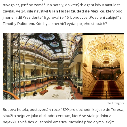
trivago.cz, jenž se zaměřil na hotely, do kterých agent kdy v minulosti
zavítal. Ve 24. díle navštívil
Gran Hotel Ciudad de Mexiko
, který pod
jménem „El Presidente“ figuroval i v 16. bondovce „Povolení zabíjet“ s
Timothy Daltonem. Kdo by se nechtěl vydat po jeho stopách?
Foto: Trivago.cz
Budova hotelu, postavená v roce 1899 pro obchodníka Jose de Teresa,
sloužila nejprve jako obchodní centrum, které se stalo jedním z
nejexkluzivnějších v Latinské Americe. Nicméně před olympijskými