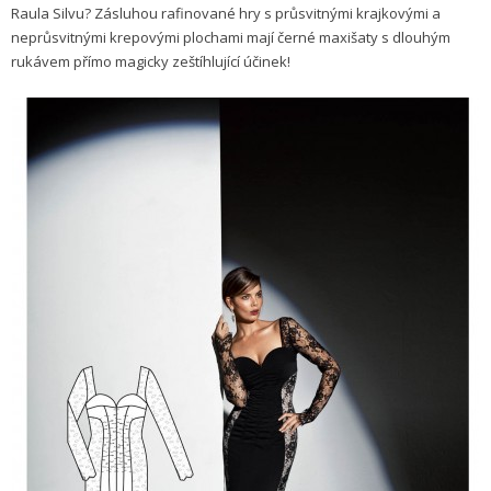
Raula Silvu? Zásluhou rafinované hry s průsvitnými krajkovými a
neprůsvitnými krepovými plochami mají černé maxišaty s dlouhým
rukávem přímo magicky zeštíhlující účinek!