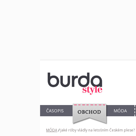
ČASOPIS
MÓDA
OBCHOD
MÓDA
/
Jaké róby vládly na letošním Českém plese?