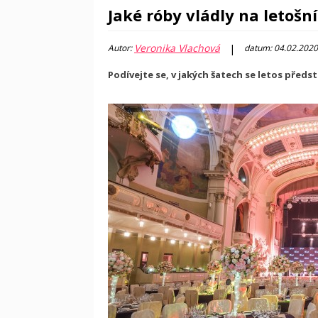
Jaké róby vládly na letoš
Veronika Vlachová
|
Autor:
datum: 04.02.2020
Podívejte se, v jakých šatech se letos předs