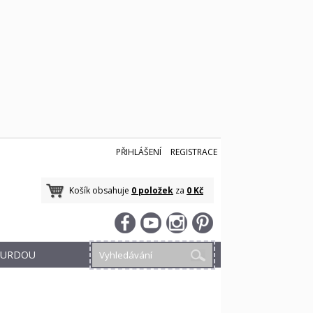
PŘIHLÁŠENÍ
REGISTRACE
Košík obsahuje
0 položek
za
0 Kč
 BURDOU