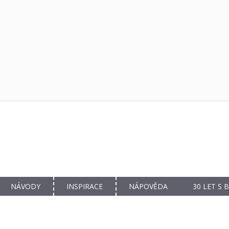
NÁVODY
INSPIRACE
NÁPOVĚDA
30 LET S