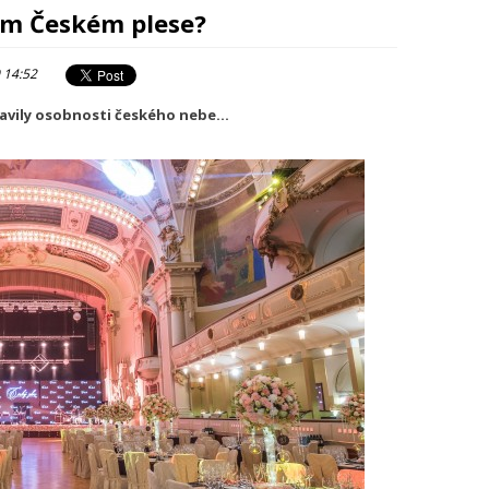
ním Českém plese?
 14:52
tavily osobnosti českého nebe...