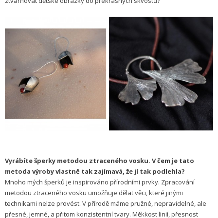
ztvárňovat dětské obrázky do překrásných skvostů?
Vyrábíte šperky metodou ztraceného vosku. V čem je tato
metoda výroby vlastně tak zajímavá, že jí tak podlehla?
Mnoho mých šperků je inspirováno přírodními prvky. Zpracování
metodou ztraceného vosku umožňuje dělat věci, které jinými
technikami nelze provést. V přírodě máme pružné, nepravidelné, ale
přesné, jemné, a přitom konzistentní tvary. Měkkost linií, přesnost