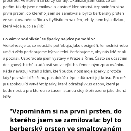
prostředí, ve kterém se kurzy konaly. Okamžitě jsem cítila, že tam
patřím. Nikdy jsem nemilovala klasické klenotnictví. Vzpomínám si na
první prsten, do kterého jsem se zamilovala: byl to berberský prsten
ve smaltovaném stříbru s čtyřlístkem na něm, tehdy jsem byla dívkou,
která věděla, co se jí líbí.
Co vám v podnikání se šperky nejvíce pomohlo?
Viditelnost je to, co neustále potřebuju. Jako designéři, řemeslníci nebo
umělci vždy potřebujeme být viditelní. Potřebujeme, aby nás lidé znali
a poznali. Uspořádala jsem výstavy v Praze a Římě. Často se účastním
designových trhů a událostí souvisejících s řemeslným zpracováním.
Ráda navazuji vztah s lidmi, kteří budou nosit moje šperky, protože
když poznám blíže ženu, pak dokážu lépe zdůraznit její krásu. Pro mě
je uspokojující vytvářet šperky, které odrážejí vkus osoby, která je
bude nosit a pro kterou se časem stanou stejně přirozené jako druhá
kůže.
"Vzpomínám si na první prsten, do
kterého jsem se zamilovala: byl to
berberský prsten ve smaltovaném