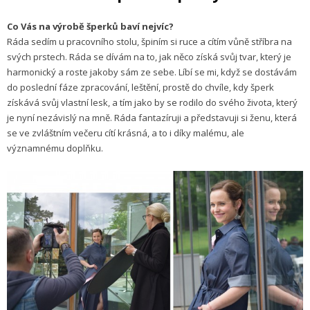
Co Vás na výrobě šperků baví nejvíc?
Ráda sedím u pracovního stolu, špiním si ruce a cítím vůně stříbra na
svých prstech. Ráda se dívám na to, jak něco získá svůj tvar, který je
harmonický a roste jakoby sám ze sebe. Líbí se mi, když se dostávám
do poslední fáze zpracování, leštění, prostě do chvíle, kdy šperk
získává svůj vlastní lesk, a tím jako by se rodilo do svého života, který
je nyní nezávislý na mně. Ráda fantazíruji a představuji si ženu, která
se ve zvláštním večeru cítí krásná, a to i díky malému, ale
významnému doplňku.