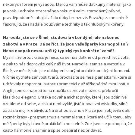
některých forem je výsadou, kterou vám může dát kujný materiál, jako
je vosk. Technika ztraceného vosku má velmi starodávný původ,
pravděpodobně sahající až do doby bronzové. Považuji za nesmírně
fascinující, že i nadále používáme techniky s tak hlubokými kořeny.
Narodila jste se v Římě, studovala v Londýně, ale nakonec
zakotvila v Praze. Dá se říct, že jsou vaše šperky kosmopolitní?
Nebo naopak nesou určitý typický rys konkrétní země?
Myslím, že prožít krásu je něco, co se nás dotkne od prvních let života,
a pak to nás doprovází celý náš život. Narodila jsem se a vyrostla v
Římě, ve městě, kde jste obklopení starými architektonickými formami.
V Římě dýcháte zářivostí tvarů, procházíte se mezi památkami, které si
udržovaly nespornou autoritu pramenící z až těžkopádné minulosti. V
Anglii jsem se naproti tomu naučila oceňovat možnost překročit
klasickou eleganci. Britská odvaha míchat prvky, které jsou zdánlivě
vzdálené od sebe, a získat neobvyklé, jistě inovativní výsledky, silně
zatřásla mojí kreativitou. Na druhou stranu v Praze jsem objevila další
rozměr krásy - pragmatismus a minimalismus, které mě učí k tomu, aby
mé šperky byly hlavně praktické a nositelné. Zde jsem se pochopila, že
často harmonie znamená spíše odebírat než přidávat.