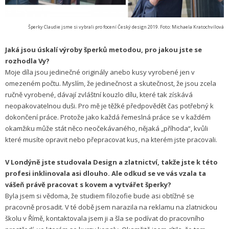
Šperky Claudie jsme si vybrali pro focení Český design 2019. Foto: Michaela Kratochvílová
Jaká jsou úskalí výroby šperků metodou, pro jakou jste se
rozhodla Vy?
Moje díla jsou jedinečné originály anebo kusy vyrobené jen v
omezeném počtu. Myslím, že jedinečnost a skutečnost, že jsou zcela
ručně vyrobené, dávají zvláštní kouzlo dílu, které tak získává
neopakovatelnou duši. Pro mě je těžké předpovědět čas potřebný k
dokončení práce. Protože jako každá řemeslná práce se v každém
okamžiku může stát něco neočekávaného, nějaká „příhoda“, kvůli
které musíte opravit nebo přepracovat kus, na kterém jste pracovali.
V Londýně jste studovala Design a zlatnictví, takže jste k této
profesi inklinovala asi dlouho. Ale odkud se ve vás vzala ta
vášeň právě pracovat s kovem a vytvářet šperky?
Byla jsem si vědoma, že studiem filozofie bude asi obtížné se
pracovně prosadit. V té době jsem narazila na reklamu na zlatnickou
školu v Římě, kontaktovala jsem ji a šla se podívat do pracovního