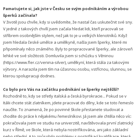
Pamatujete si, jak jste v Česku se svým podnikáním a výrobou
šperků začínala?
V životě jsou chvíle, kdy si uvědomíte, že nastal čas uskutečnit své sny.
V jedné z takových chvílí jsem začala hledat lidi, kteří pracovali se
stříbrem osobnějším stylem, než jak to je u velkých klenotníků. Když
jsem hledala české umělce a umělkyně, našla jsem šperky, které mi
připomínaly něco známého. Byly to propracované šperky, ale zároveň
lehké ve své složitosti. Domluvila jsem si schůzku s Věninou
(https://www.fler.cz/venina-silver), umělkyní, která stála za takovými
výtvory. A narazila jsem tím na úžasnou osobu, vstřícnou, slunnou, se
kterou spolupracuji dodnes.
Co bylo pro Vás na začátku podnikání se šperky nejtěžší?
Rozhodně to, kdy se střetly italská a česká byrokracie... Pokud se v
Itálii chcete stát zlatníkem, jdete pracovat do dílny, kde se toto řemeslo
naučíte. To znamená, že po povinné škole přestanete studovat a
chodíte do práce k nějakému řemeslníkovi. Já jsem ale chtěla něco víc:
pokračovala jsem ve studiu na univerzitě, navštěvovala první zlatnický
kurz v Římě, ve škole, která nebyla nostrifikována, ani jako základní
nebo střední. A to způsobilo problémy s nostrifikací kvalifikace, která