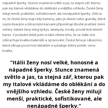
nápadné šperky. Slunce znamená světlo a jas, ta stejná zář, kterou
pak my Italové vkládáme do oblékání a vnějšího vzhledu. České ženy
milují menší, praktické, sofistikované, ale nenápadné šperky. Zdá se
mi, že české ženy mají rády kameny, jako je vltavín nebo granáty, které
svými tmavými a důraznými barvami připomínají dlouhé pražské zimní
večery. Italské ženy milují tyrkys, ametysty, korály, prostě lesk letních
barev. V poslední době jsem si také všimla toho, že se stále více
zdůrazňuje kvalita materiálů a zpracování. Česká žena je zákaznice,
která věnuje pozornost detailům a vyžaduje dobrý poměr: cena-
kvalita.
"Itálii ženy nosí velké, honosné a
nápadné šperky. Slunce znamená
světlo a jas, ta stejná zář, kterou pak
my Italové vkládáme do oblékání a do
vnějšího vzhledu. České ženy milují
menší, praktické, sofistikované, ale
nenápadné šperky."