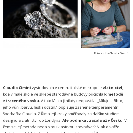
Foto: archiv Claudia Cimini
Claudia Cimini
vystudovala v centru italské metropole
zlatnictví
,
kde v malé škole ve sklepě starodávné budovy přičichla
k metodě
ztraceného vosku
. A tato láska ji nikdy neopustila. „Miluju stříbro,
jeho vůni, barvu, lesk i odstín,“ popisuje zasněně temperamentní
šperkařka Claudia. Z Říma její kroky směřovaly za dalším studiem
designu a zlatnictví, do Londýna.
Ale podnikat začala až v Česku
. V
čem se její metoda nedá s tou klasickou srovnávat? A jak dokáže