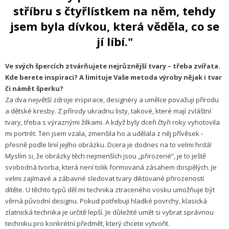
stříbru s čtyřlístkem na něm, tehdy
jsem byla dívkou, která věděla, co se
jí líbí."
Ve svých špercích ztvárňujete nejrůznější tvary – třeba zvířata.
Kde berete inspiraci? A limituje Vaše metoda výroby nějak i tvar
či námět šperku?
Za dva největší zdroje inspirace, designéry a umělce považuji přírodu
a dětské kresby. Z přírody ukradnu listy, takové, které mají zvláštní
tvary, třeba s výraznými žilkami. A když byly dceři čtyři roky vyhotovila
mi portrét. Ten jsem vzala, zmenšila ho a udělala z něj přívěsek -
přesně podle linií jejího obrázku. Dcera je dodnes na to velmi hrdá!
Myslím si, že obrázky těch nejmenších jsou „přirozené“, je to ještě
svobodná tvorba, která není tolik formovaná zásahem dospělých. Je
velmi zajímavé a zábavné sledovat tvary diktované přirozeností
dítěte. U těchto typů děl mi technika ztraceného vosku umožňuje být
věrná původní designu. Pokud potřebuji hladké povrchy, klasická
zlatnická technika je určitě lepší. Je důležité umět si vybrat správnou
techniku pro konkrétní předmět, který chcete vytvořit.