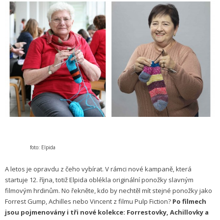
foto: Elpida
A letos je opravdu z čeho vybírat. V rámci nové kampaně, která
startuje 12. října, totiž Elpida oblékla originální ponožky slavným
filmovým hrdinům. No řekněte, kdo by nechtěl mít stejné ponožky jako
Forrest Gump, Achilles nebo Vincent z filmu Pulp Fiction?
Po filmech
jsou pojmenovány i tři nové kolekce: Forrestovky, Achillovky a