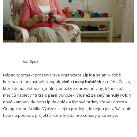
foto: Elpida
Nápaditý projekt proseniorské organizace
Elpida
se ani v době
koronaviru nezastavil. Naopak,
dvě stovky babiček
z celého Česka,
které doma pletou originální ponožky z darované vlny, během pár
měsíců napletly
15 tisíc párů
ponožek,
víc než za celý minulý rok
. V
nové kampani do nich Elpida oblékla filmové hrdiny, třeba Forresta
Gumpa nebo Achilla. Výtěžek z jejich prodeje jde nejen pletařkám, ale
také na podporu projektů, které Elpida pro seniory připravuje.