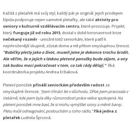
Každá z pletařek má svůj styl, každý pár je originál. Jejich prodejem
Elpida podporuje nejen samotné pletařky, ale také
aktivity pro
seniory v kulturně vzdělávacím centru
, které provozuje. Projekt,
který
funguje již od roku 2015
, dostal v době koronavirové krize
nečekaný rozměr
- umožnil totiž seniorkám, které patří k
nejohroženější skupině, zůstat doma a mít přitom smysluplnou činnost.
“Babičky pletly jako o život, museli jsme je dokonce trochu brzdit.
Ale věřím, že o jejich s láskou pletené ponožky bude zájem, a ony
tak budou moci pokračovat v tom, co tak rády dělají,”
říká
koordinátorka projektu Andrea Eržiaková.
Pletení ponožek
přináší seniorkám především radost
ze
smysluplné činnosti.
“Jsem třináct let v důchodu. Dříve jsem pracovala v
tiskárně, kde jsem byla díky různorodosti práce velice spokojená. Na
pletení ponožek mne baví, že si mohu vymýšlet vzory a měnit barvy.
Pletu kvůli odreagování, poslouchám u toho rádio,”
říká jedna z
pletařek
Ludmila Šprcová.