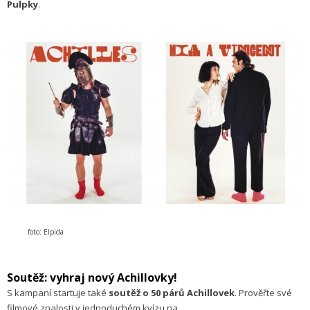
Pulpky
.
foto: Elpida
Soutěž: vyhraj nový Achillovky!
S kampaní startuje také
soutěž o 50 párů Achillovek
. Prověřte své
filmové znalosti v jednoduchém kvízu na