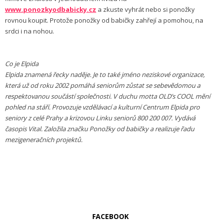
www.ponozkyodbabicky.cz
a zkuste vyhrát nebo si ponožky
rovnou koupit. Protože ponožky od babičky zahřejí a pomohou, na
srdci i na nohou.
Co je Elpida
Elpida znamená řecky naděje. Je to také jméno neziskové organizace,
která už od roku 2002 pomáhá seniorům zůstat se sebevědomou a
respektovanou součástí společnosti. V duchu motta OLD’s COOL mění
pohled na stáří. Provozuje vzdělávací a kulturní Centrum Elpida pro
seniory z celé Prahy a krizovou Linku seniorů 800 200 007. Vydává
časopis Vital. Založila značku Ponožky od babičky a realizuje řadu
mezigeneračních projektů.
FACEBOOK