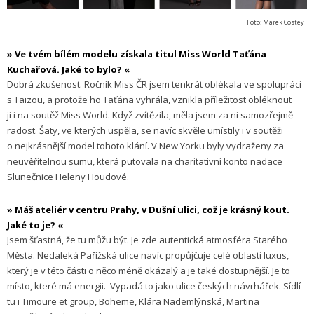
Foto: Marek Costey
» Ve tvém bílém modelu získala titul Miss World Taťána
Kuchařová. Jaké to bylo? «
Dobrá zkušenost. Ročník Miss ČR jsem tenkrát oblékala ve spolupráci
s Taizou, a protože ho Taťána vyhrála, vznikla příležitost obléknout
ji i na soutěž Miss World. Když zvítězila, měla jsem za ni samozřejmě
radost. Šaty, ve kterých uspěla, se navíc skvěle umístily i v soutěži
o nejkrásnější model tohoto klání. V New Yorku byly vydraženy za
neuvěřitelnou sumu, která putovala na charitativní konto nadace
Slunečnice Heleny Houdové.
» Máš ateliér v centru Prahy, v Dušní ulici, což je krásný kout.
Jaké to je? «
Jsem šťastná, že tu můžu být. Je zde autentická atmosféra Starého
Města. Nedaleká Pařížská ulice navíc propůjčuje celé oblasti luxus,
který je v této části o něco méně okázalý a je také dostupnější. Je to
místo, které má energii.
Vypadá to jako ulice českých návrhářek. Sídlí
tu i Timoure et group, Boheme, Klára Nademlýnská, Martina