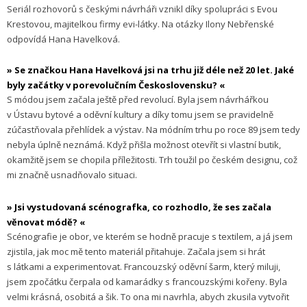
Seriál rozhovorů s českými návrháři vznikl díky spolupráci s Evou
Krestovou, majitelkou firmy evi-látky. Na otázky Ilony Nebřenské
odpovídá Hana Havelková.
» Se značkou Hana Havelková jsi na trhu již déle než 20 let. Jaké
byly začátky v porevolučním Československu? «
S módou jsem začala ještě před revolucí. Byla jsem návrhářkou
v Ústavu bytové a oděvní kultury a díky tomu jsem se pravidelně
zúčast­ňovala přehlídek a výstav. Na módním trhu po roce 89 jsem tedy
nebyla úplně neznámá. Když přišla možnost otevřít si vlastní butik,
okamžitě jsem se chopila příležitosti. Trh toužil po českém designu, což
mi značně usnadňovalo situaci.
» Jsi vystudovaná scénografka, co rozhodlo, že ses začala
věnovat módě? «
Scénografie je obor, ve kterém se hodně pracuje s textilem, a já jsem
zjistila, jak moc mě tento materiál přitahuje. Začala jsem si hrát
s látkami a experimentovat. Francouzský oděvní šarm, který miluji,
jsem zpočátku čerpala od kamarádky s francouzskými kořeny. Byla
velmi krásná, osobitá a šik. To ona mi navrhla, abych zkusila vytvořit