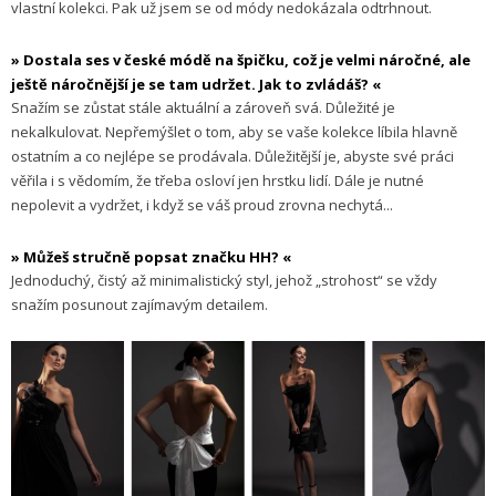
vlastní kolekci. Pak už jsem se od módy nedokázala odtrhnout.
» Dostala ses v české módě na špičku, což je velmi náročné, ale
ještě náročnější je se tam udržet. Jak to zvládáš? «
Snažím se zůstat stále aktuální a zároveň svá. Důležité je
nekalkulovat. Nepřemýšlet o tom, aby se vaše kolekce líbila hlavně
ostatním a co nejlépe se prodávala. Důležitější je, abyste své práci
věřila i s vědomím, že třeba osloví jen hrstku lidí. Dále je nutné
nepolevit a vydržet, i když se váš proud zrovna nechytá...
» Můžeš stručně popsat značku HH? «
Jednoduchý, čistý až minimalistický styl, jehož „strohost“ se vždy
snažím posunout zajímavým detailem.