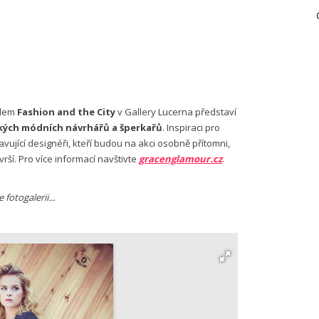
ulem
Fashion and the City
v Gallery Lucerna představí
kých módních návrhářů a šperkařů
. Inspiraci pro
vující designéři, kteří budou na akci osobně přítomni,
rší. Pro více informací navštivte
gracenglamour.cz
.
fotogalerii...