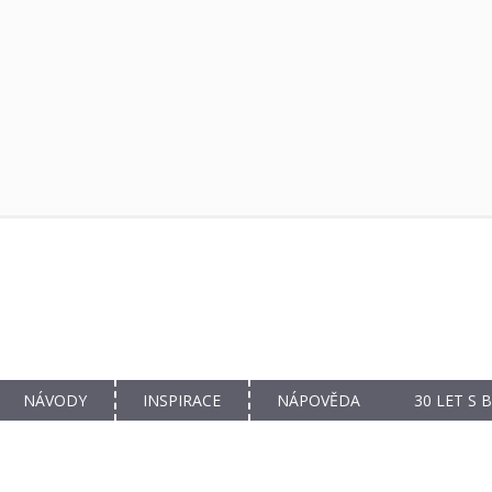
NÁVODY
INSPIRACE
NÁPOVĚDA
30 LET S