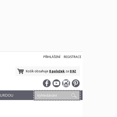
PŘIHLÁŠENÍ
REGISTRACE
Košík obsahuje
0 položek
za
0 Kč
 BURDOU