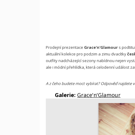
Prodejní prezentace
Grace'n'Glamour
s podtit
aktuální kolekce pro podzim a zimu dvacítky
čes
outfity nadcházející sezony nabídnou nejen vysta
ale i módní přehlídka, která celodenní událost zav
A z čeho budete moct vybírat? Odpověď najdete ve 
Galerie:
Grace'n'Glamour