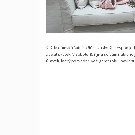
Každá dámská šatní skříň si zaslouží alespoň j
udělat svátek. V sobotu
8. října
se vám nabídne je
úlovek
, který pozvedne vaši garderobu, navíc si