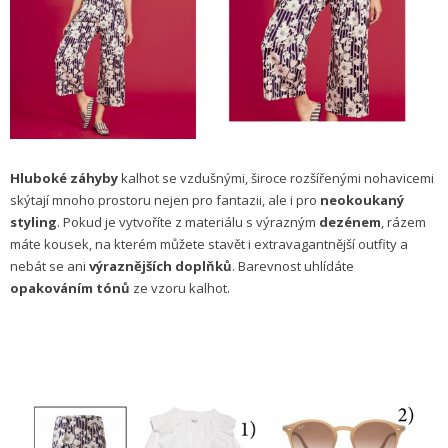
Hluboké záhyby
kalhot se vzdušnými, široce rozšířenými nohavicemi
skýtají mnoho prostoru nejen pro fantazii, ale i pro
neokoukaný
styling
. Pokud je vytvoříte z materiálu s výrazným
dezénem
, rázem
máte kousek, na kterém můžete stavět i extravagantnější outfity a
nebát se ani
výraznějších doplňků
. Barevnost uhlídáte
opakováním tónů
ze vzoru kalhot.