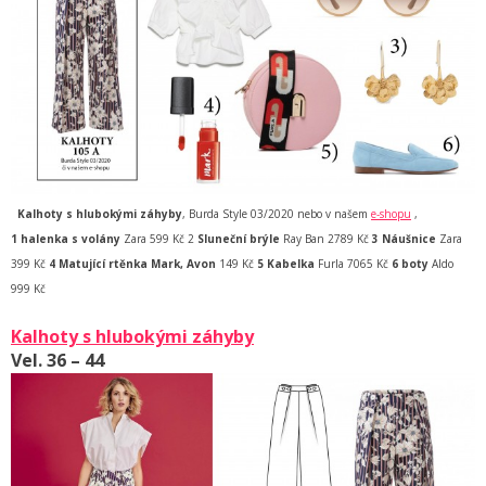
Kalhoty s hlubokými záhyby
, Burda Style 03/2020 nebo v našem
e-shopu
,
1
halenka s volány
Zara 599 Kč 2
Sluneční brýle
Ray Ban 2789 Kč
3 Náušnice
Zara
399 Kč
4 Matující rtěnka Mark, Avon
149 Kč
5 Kabelka
Furla 7065 Kč
6 boty
Aldo
999 Kč
Kalhoty s hlubokými záhyby
Vel. 36 – 44