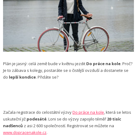
Plán je jasný: celá země bude v květnu jezdit
Do práce na kole
. Proč?
Je to zábava s kolegy, postaráte se o čistější ovzduší a dostanete se
do
lepší kondice
. Přidáte se?
Začala registrace do celostátní výzvy
Do práce na kole
, která se letos
uskuteční již
podesáté
. Loni se do výzvy zapojilo téměř
20 tisíc
nadšenců
z asi 2 600 společností. Registrovat se můžete na
www.dopracenakole.cz
.