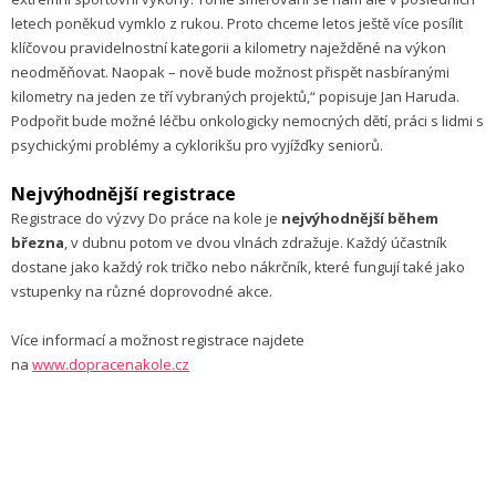
letech poněkud vymklo z rukou. Proto chceme letos ještě více posílit
klíčovou pravidelnostní kategorii a kilometry naježděné na výkon
neodměňovat. Naopak – nově bude možnost přispět nasbíranými
kilometry na jeden ze tří vybraných projektů,“ popisuje Jan Haruda.
Podpořit bude možné léčbu onkologicky nemocných dětí, práci s lidmi s
psychickými problémy a cyklorikšu pro vyjížďky seniorů.
Nejvýhodnější registrace
Registrace do výzvy Do práce na kole je
nejvýhodnější během
března
, v dubnu potom ve dvou vlnách zdražuje. Každý účastník
dostane jako každý rok tričko nebo nákrčník, které fungují také jako
vstupenky na různé doprovodné akce.
Více informací a možnost registrace najdete
na
www.dopracenakole.cz