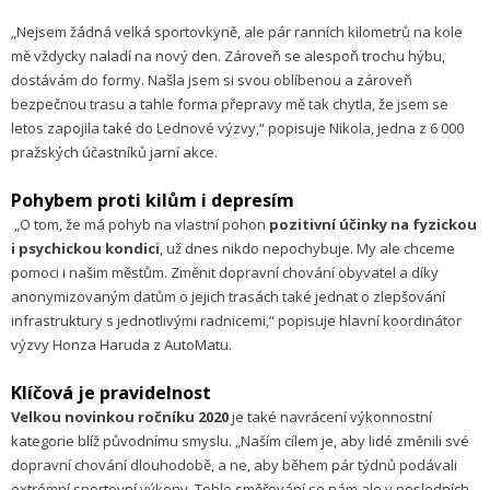
„Nejsem žádná velká sportovkyně, ale pár ranních kilometrů na kole
mě vždycky naladí na nový den. Zároveň se alespoň trochu hýbu,
dostávám do formy. Našla jsem si svou oblíbenou a zároveň
bezpečnou trasu a tahle forma přepravy mě tak chytla, že jsem se
letos zapojila také do Lednové výzvy,“ popisuje Nikola, jedna z 6 000
pražských účastníků jarní akce.
Pohybem proti kilům i depresím
„O tom, že má pohyb na vlastní pohon
pozitivní účinky na fyzickou
i psychickou kondici
, už dnes nikdo nepochybuje. My ale chceme
pomoci i našim městům. Změnit dopravní chování obyvatel a díky
anonymizovaným datům o jejich trasách také jednat o zlepšování
infrastruktury s jednotlivými radnicemi,“ popisuje hlavní koordinátor
výzvy Honza Haruda z AutoMatu.
Klíčová je pravidelnost
Velkou novinkou ročníku 2020
je také navrácení výkonnostní
kategorie blíž původnímu smyslu. „Naším cílem je, aby lidé změnili své
dopravní chování dlouhodobě, a ne, aby během pár týdnů podávali
extrémní sportovní výkony. Tohle směřování se nám ale v posledních