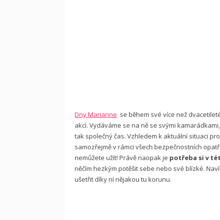
Dny Marianne
se během své více než dvacetileté
akcí. Vydáváme se na ně se svými kamarádkami, 
tak společný čas. Vzhledem k aktuální situaci p
samozřejmě v rámci všech bezpečnostních opatřen
nemůžete užít! Právě naopak je
potřeba si v t
něčím hezkým potěšit sebe nebo své blízké. Naví
ušetřit díky ní nějakou tu korunu.