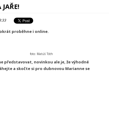
 JAŘE!
8:33
krát proběhne i online.
foto: Matúš Tóth
e představovat, novinkou ale je, že výhodné
eváhejte a skočte si pro dubnovou Marianne se