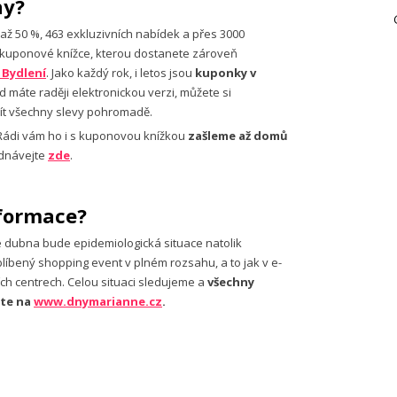
ny?
až 50 %, 463 exkluzivních nabídek a přes 3000
kuponové knížce, kterou dostanete zároveň
 Bydlení
. Jako každý rok, i letos jsou
kuponky v
d máte raději elektronickou verzi, můžete si
ít všechny slevy pohromadě.
Rádi vám ho i s kuponovou knížkou
zašleme až domů
ednávejte
zde
.
nformace?
e dubna bude epidemiologická situace natolik
líbený shopping event v plném rozsahu, a to jak v e-
h centrech. Celou situaci sledujeme a
všechny
ete na
www.dnymarianne.cz
.