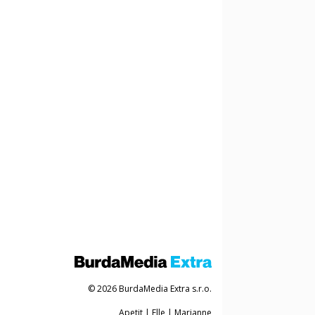
© 2026 BurdaMedia Extra s.r.o.
Apetit
|
Elle
|
Marianne