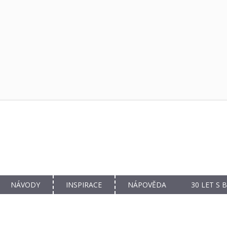
NÁVODY
INSPIRACE
NÁPOVĚDA
30 LET S