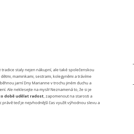
 tradice staly nejen nákupní, ale také společenskou
dětmi, maminkami, sestrami, kolegyněmi a trávíme
roběhnou jarní Dny Marianne v trochu jiném duchu a
í. Ale neklesejte na mysli! Neznamená to, že si je
éto době udělat radost
, zapomenout na starosti a
c právě teď je nejvhodnější čas využít výhodnou slevu a