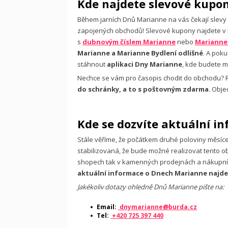
Kde najdete slevové kupo
Během jarních Dnů Marianne na vás čekají slevy 
zapojených obchodů! Slevové kupony najdete v 
s
dubnovým číslem Marianne
nebo
Marianne
Marianne a Marianne Bydlení odlišné
. A poku
stáhnout
aplikaci Dny Marianne
, kde budete m
Nechce se vám pro časopis chodit do obchodu? 
do schránky, a to s poštovným zdarma
. Obj
Kde se dozvíte aktuální i
Stále věříme, že počátkem druhé poloviny měsíc
stabilizovaná, že bude možné realizovat tento ob
shopech tak v kamenných prodejnách a nákupníc
aktuální informace o Dnech Marianne najd
Jakékoliv dotazy ohledně Dnů Marianne pište na:
Email:
dnymarianne@burda.cz
Tel:
+420 725 397 440