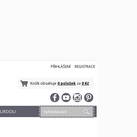
PŘIHLÁŠENÍ
REGISTRACE
Košík obsahuje
0 položek
za
0 Kč
 BURDOU