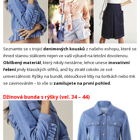
Seznamte se s trojicí
denimových kousků
z našeho eshopu, které se
ihned stanou stálicemi nejen ve vaší výbavě na letošní dovolenou.
Oblíbený materiál
, který nikdy nestárne, lehce unese
inovativní
řešení
jindy klasických střihů, aniž by ztratil cokoliv ze své
univerzálnosti. Rýšky na bundě, obloučkové lišty na šortkách nebo trik
se zavinováním – to vše si
zamilujete na první pohled
.
Džínová bunda s rýšky (vel. 34 – 44)