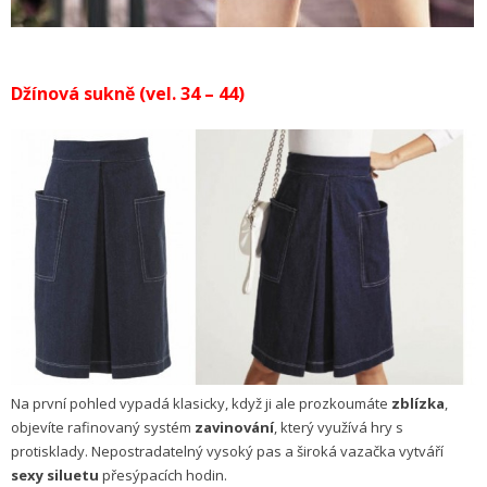
Džínová sukně (vel. 34 – 44)
Na první pohled vypadá klasicky, když ji ale prozkoumáte
zblízka
,
objevíte rafinovaný systém
zavinování
, který využívá hry s
protisklady. Nepostradatelný vysoký pas a široká vazačka vytváří
sexy siluetu
přesýpacích hodin.