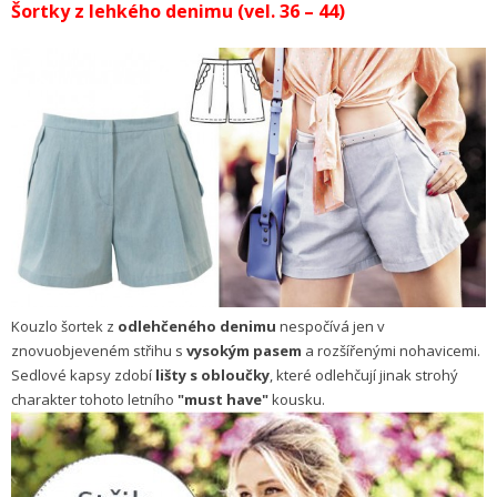
Šortky z lehkého denimu (vel. 36 – 44)
Kouzlo šortek z
odlehčeného denimu
nespočívá jen v
znovuobjeveném střihu s
vysokým pasem
a rozšířenými nohavicemi.
Sedlové kapsy zdobí
lišty s obloučky
, které odlehčují jinak strohý
charakter tohoto letního
"must have"
kousku.