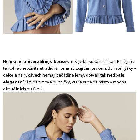
Není snad
univerzálnější kousek
, než je klasická "džíska". Proč ji ale
tentokrát neoživit netradičně
romantizujícím
prvkem. Bohaté
rýšky
v
délce a na rukávech nemají začištěné lemy, dotváří tak
nedbale
elegantní
ráz denimové bundičky, která si najde místo v mnoha
aktuálních
outfitech.