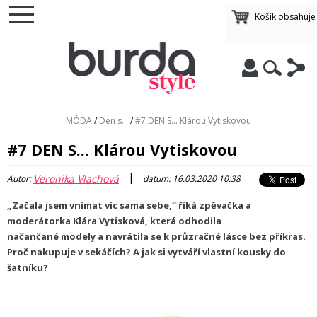
Košík obsahuj
MÓDA
/
Den s...
/
#7 DEN S... Klárou Vytiskovou
#7 DEN S... Klárou Vytiskovou
|
Veronika Vlachová
Autor:
datum: 16.03.2020 10:38
„Začala jsem vnímat víc sama sebe,“ říká zpěvačka a
moderátorka Klára Vytisková, která odhodila
načančané modely a navrátila se k průzračné lásce bez příkras.
Proč nakupuje v sekáčích? A jak si vytváří vlastní kousky do
šatníku?