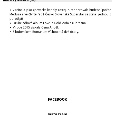
Začínala jako zpěvačka kapely Toxique. Moderovala hudební pořad
Medúza a ve čtvrté řadě Česko Slovenská SuperStar se stala i jednou z
porotkyň.
Druhé sólové album Love Is Gold vydala 6. března.
V roce 2015 získala Cenu Anděl.
S bubeníkem Romanem Víchou má dvě dcery.
FACEBOOK
Instagram