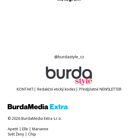
@burdastyle_cz
KONTAKT
|
Redakční etický kodex
|
Předplatné
NEWSLETTER
© 2026 BurdaMedia Extra s.r.o.
Apetit
|
Elle
|
Marianne
Svět Ženy
|
Chip