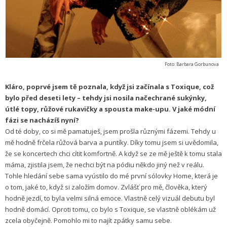
Foto: Barbara Gorbunova
Kláro, poprvé jsem tě poznala, když jsi začínala s Toxique, což
bylo před deseti lety – tehdy jsi nosila načechrané sukýnky,
útlé topy, růžové rukavičky a spousta make-upu. V jaké módní
fázi se nacházíš nyní?
Od té doby, co si mě pamatuješ, jsem prošla různými fázemi. Tehdy u
mě hodně frčela růžová barva a puntíky. Díky tomu jsem si uvědomila,
že se koncertech chci cítit komfortně. A když se ze mě ještě k tomu stala
máma, zjistila jsem, že nechci být na pódiu někdo jiný než v reálu.
Tohle hledání sebe sama vyústilo do mé první sólovky Home, která je
o tom, jaké to, když si založím domov. Zvlášť pro mě, člověka, který
hodně jezdí, to byla velmi silná emoce. Vlastně celý vizuál debutu byl
hodně domácí. Oproti tomu, co bylo s Toxique, se vlastně oblékám už
zcela obyčejně. Pomohlo mi to najít zpátky samu sebe.