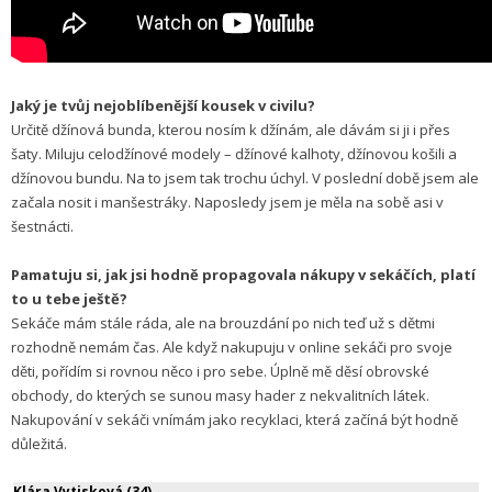
Jaký je tvůj nejoblíbenější kousek v civilu?
Určitě džínová bunda, kterou nosím k džínám, ale dávám si ji i přes
šaty. Miluju celodžínové modely – džínové kalhoty, džínovou košili a
džínovou bundu. Na to jsem tak trochu úchyl. V poslední době jsem ale
začala nosit i manšestráky. Naposledy jsem je měla na sobě asi v
šestnácti.
Pamatuju si, jak jsi hodně propagovala nákupy v sekáčích, platí
to u tebe ještě?
Sekáče mám stále ráda, ale na brouzdání po nich teď už s dětmi
rozhodně nemám čas. Ale když nakupuju v online sekáči pro svoje
děti, pořídím si rovnou něco i pro sebe. Úplně mě děsí obrovské
obchody, do kterých se sunou masy hader z nekvalitních látek.
Nakupování v sekáči vnímám jako recyklaci, která začíná být hodně
důležitá.
Klára Vytisková (34)