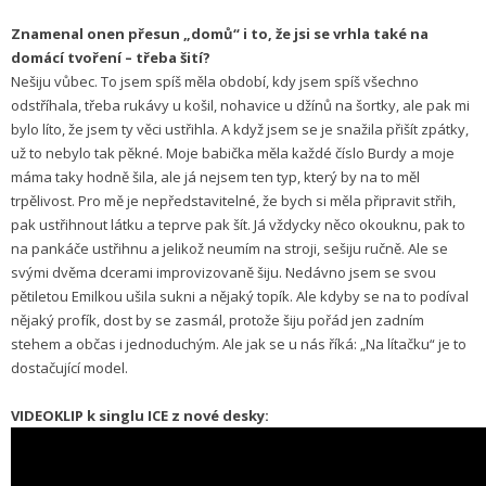
Znamenal onen přesun „domů“ i to, že jsi se vrhla také na
domácí tvoření – třeba šití?
Nešiju vůbec. To jsem spíš měla období, kdy jsem spíš všechno
odstříhala, třeba rukávy u košil, nohavice u džínů na šortky, ale pak mi
bylo líto, že jsem ty věci ustřihla. A když jsem se je snažila přišít zpátky,
už to nebylo tak pěkné. Moje babička měla každé číslo Burdy a moje
máma taky hodně šila, ale já nejsem ten typ, který by na to měl
trpělivost. Pro mě je nepředstavitelné, že bych si měla připravit střih,
pak ustřihnout látku a teprve pak šít. Já vždycky něco okouknu, pak to
na pankáče ustřihnu a jelikož neumím na stroji, sešiju ručně. Ale se
svými dvěma dcerami improvizovaně šiju. Nedávno jsem se svou
pětiletou Emilkou ušila sukni a nějaký topík. Ale kdyby se na to podíval
nějaký profík, dost by se zasmál, protože šiju pořád jen zadním
stehem a občas i jednoduchým. Ale jak se u nás říká: „Na lítačku“ je to
dostačující model.
VIDEOKLIP k singlu ICE z nové desky: