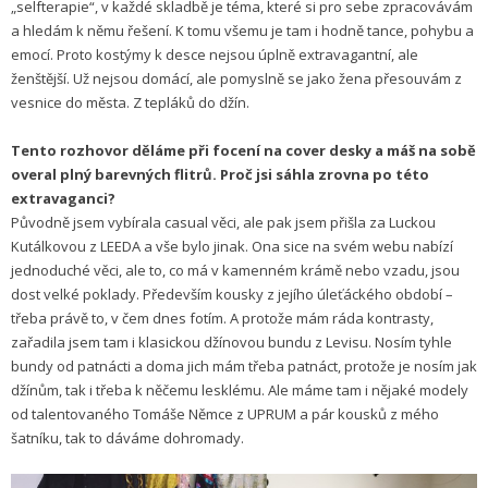
„selfterapie“, v každé skladbě je téma, které si pro sebe zpracovávám
a hledám k němu řešení. K tomu všemu je tam i hodně tance, pohybu a
emocí. Proto kostýmy k desce nejsou úplně extravagantní, ale
ženštější. Už nejsou domácí, ale pomyslně se jako žena přesouvám z
vesnice do města. Z tepláků do džín.
Tento rozhovor děláme při focení na cover desky a máš na sobě
overal plný barevných flitrů. Proč jsi sáhla zrovna po této
extravaganci?
Původně jsem vybírala casual věci, ale pak jsem přišla za Luckou
Kutálkovou z LEEDA a vše bylo jinak. Ona sice na svém webu nabízí
jednoduché věci, ale to, co má v kamenném krámě nebo vzadu, jsou
dost velké poklady. Především kousky z jejího úleťáckého období –
třeba právě to, v čem dnes fotím. A protože mám ráda kontrasty,
zařadila jsem tam i klasickou džínovou bundu z Levisu. Nosím tyhle
bundy od patnácti a doma jich mám třeba patnáct, protože je nosím jak
džínům, tak i třeba k něčemu lesklému. Ale máme tam i nějaké modely
od talentovaného Tomáše Němce z UPRUM a pár kousků z mého
šatníku, tak to dáváme dohromady.