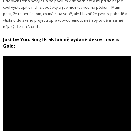
Dřív bych třeba nevylezla na pódium v džínách a teď mi přijde nejvíc
cool vystoupit v nich z dodávky a jít v nich rovnou na pódium. Mám
pocit, že to není o tom, co mám na sobě, ale hlavně že jsem v pohodě a
vtisknu do svého projevu opravdovou emoci, než aby to dělal za mě
nějaký flitr na šatech.
Just be You: Singl k aktuálně vydané desce Love is
Gold: