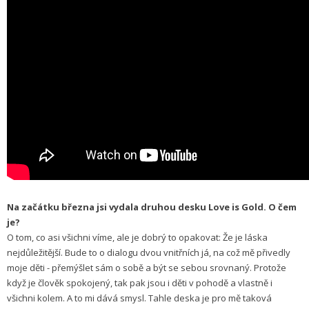
Na začátku března jsi vydala druhou desku Love is Gold. O čem
je?
O tom, co asi všichni víme, ale je dobrý to opakovat: Že je láska
nejdůležitější. Bude to o dialogu dvou vnitřních já, na což mě přivedly
moje děti - přemýšlet sám o sobě a být se sebou srovnaný. Protože
když je člověk spokojený, tak pak jsou i děti v pohodě a vlastně i
všichni kolem. A to mi dává smysl. Tahle deska je pro mě taková