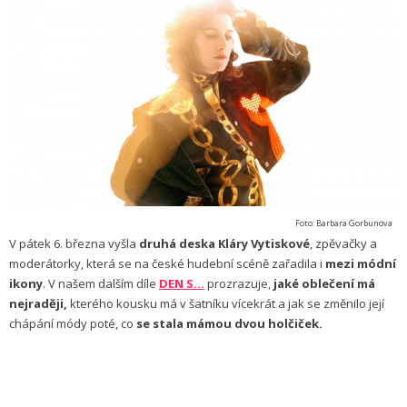
Foto: Barbara Gorbunova
V pátek 6. března vyšla
druhá deska Kláry Vytiskové
, zpěvačky a
moderátorky, která se na české hudební scéně zařadila i
mezi módní
ikony
. V našem dalším díle
DEN S…
prozrazuje,
jaké oblečení má
nejraději,
kterého kousku má v šatníku vícekrát a jak se změnilo její
chápání módy poté, co
se stala mámou dvou holčiček.