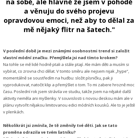
na sobě, ale hlavně že jsem v pohodě
a věnuju do svého projevu
opravdovou emoci, než aby to dělal za
mě nějaký flitr na šatech."
V poslední době je mezi známými osobnostmi trend si založit
vlastní módní značku. Přemýšlela jsi nad tímto krokem?
Na tohle se mě lidé hodně ptali a stále ptají. Ale mám děti a musím si
vybírat, co zrovna chci dělat. V tomto směru ale nejsem nijak „hype“,
momentálně se soustředím na hudbu: složit písničku, pak ji
vyprodukovat, natočit klip a přemýšlet o tom. To mi zabere hrozně moc
času. Poslední rok jsem strávila ve studiu, takže jsem na nějaké další
aktivity neměla ani myšlenky. V souvislosti s novou deskou mám ale v
plánu vytvořit nějakou limitovanou edici módních kousků. Ale to je ještě
v plenkách.
Několikrát jsi zmínila, že tě změnily tvé děti. Jak se tato
proměna odrazila ve tvém šatníku?