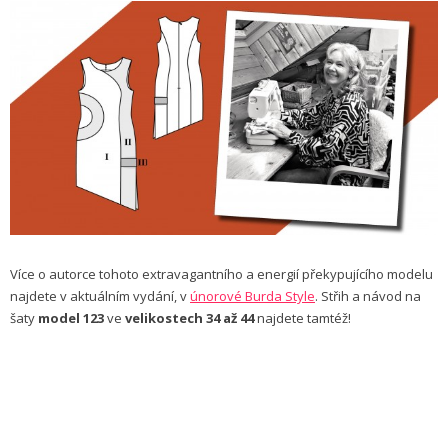
Více o autorce tohoto extravagantního a energií překypujícího modelu
najdete v aktuálním vydání, v
únorové Burda Style
. Střih a návod na
šaty
model 123
ve
velikostech 34 až 44
najdete tamtéž!