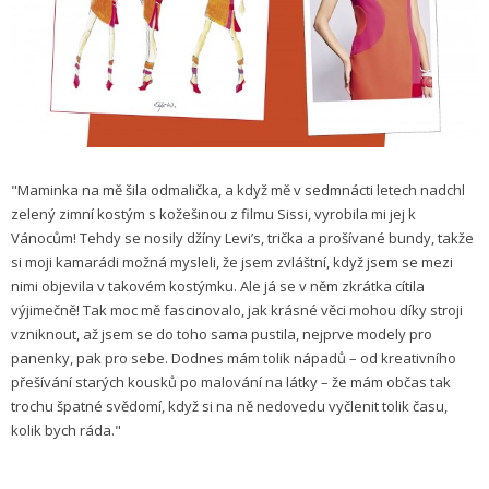
"Maminka na mě šila odmalička, a když mě v sedmnácti letech nadchl
zelený zimní kostým s kožešinou z filmu Sissi, vyrobila mi jej k
Vánocům! Tehdy se nosily džíny Levi’s, trička a prošívané bundy, takže
si moji kamarádi možná mysleli, že jsem zvláštní, když jsem se mezi
nimi objevila v takovém kostýmku. Ale já se v něm zkrátka cítila
výjimečně! Tak moc mě fascinovalo, jak krásné věci mohou díky stroji
vzniknout, až jsem se do toho sama pustila, nejprve modely pro
panenky, pak pro sebe. Dodnes mám tolik nápadů – od kreativního
přešívání starých kousků po malování na látky – že mám občas tak
trochu špatné svědomí, když si na ně nedovedu vyčlenit tolik času,
kolik bych ráda."