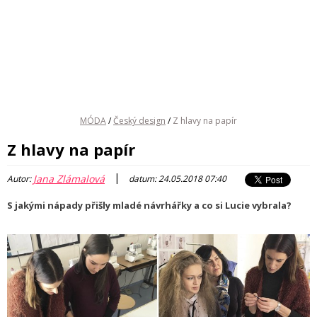
MÓDA
/
Český design
/
Z hlavy na papír
Z hlavy na papír
|
Jana Zlámalová
Autor:
datum: 24.05.2018 07:40
S jakými nápady přišly mladé návrhářky a co si Lucie vybrala?