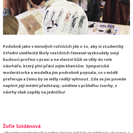
Podobně jako v minulých ročnících jde o to, aby si studentky
Střední umělecké školy textilních řemesel vyzkoušely svoji
budoucí profesi v praxi a na vlastní kůži se vžily do role
návrháře, který plní přání svým klientům. Sympatická
moderátorka a modelka jim podrobně popsala, co v módě
preferuje a čemu by se měly raději vyhnout. Zda se jim povede
naplnit její módní představy, uvidíme v průběhu tvorby, s
návrhy však uspěly na jedničku!
Žofie Soldánová
„Hlavními prioritami při navrhování pro mě byly praktičnost, elegance a