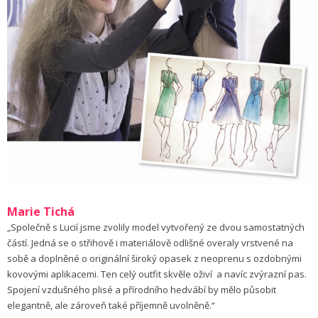
Marie Tichá
„Společně s Lucií jsme zvolily model vytvořený ze dvou samostatných
částí. Jedná se o střihově i materiálově odlišné overaly vrstvené na
sobě a doplněné o originální široký opasek z neoprenu s ozdobnými
kovovými aplikacemi. Ten celý outfit skvěle oživí a navíc zvýrazní pas.
Spojení vzdušného plisé a přírodního hedvábí by mělo působit
elegantně, ale zároveň také příjemně uvolněně.“