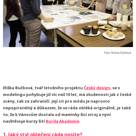
Foto: Nikola Stýblová
Eliška Bučková, tvář letošního projektu
Český design
, se v
modelingu pohybuje již víc než 10 let, má zkušenosti jak z české
scény, tak ze zahraničí. Její cit pro módu je naprosto
nepopiratelný a důkazem, že se ráda obléká originálně, je také
to, že k Vánocům dostala od maminky šicí stroj a nyní
navštěvuje kurzy šití
Burda Akademie
.
1. Jaký styl oblečení ráda nosíte?