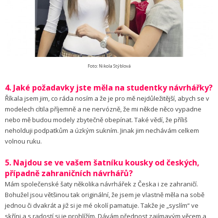
Foto: Nikola Stýblová
4. Jaké požadavky jste měla na studentky návrhářky?
Říkala jsem jim, co ráda nosím a že je pro mě nejdůležitější, abych se v
modelech cítila příjemně a ne nervózně, že mi někde něco vypadne
nebo mě budou modely zbytečně obepínat. Také vědí, že příliš
neholduji podpatkům a úzkým sukním. Jinak jim nechávám celkem
volnou ruku.
5. Najdou se ve vašem šatníku kousky od českých,
případně zahraničních návrhářů?
Mám společenské šaty několika návrhářek z Česka i ze zahraničí.
Bohužel jsou většinou tak originální, že jsem je vlastně měla na sobě
jednou či dvakrát a již si je mé okolí pamatuje. Takže je „syslím“ ve
skříni a s radostí si je prohlížím. Dávám přednost zajímavým věcem a