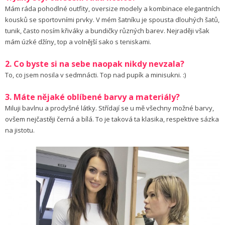
Mám ráda pohodlné outfity, oversize modely a kombinace elegantních
kousků se sportovními prvky. V mém šatníku je spousta dlouhých šatů,
tunik, často nosím křiváky a bundičky různých barev. Nejraději však
mám úzké džíny, top a volnější sako s teniskami.
2. Co byste si na sebe naopak nikdy nevzala?
To, co jsem nosila v sedmnácti. Top nad pupík a minisukni. :)
3. Máte nějaké oblíbené barvy a materiály?
Miluji bavlnu a prodyšné látky. Střídají se u mě všechny možné barvy,
ovšem nejčastěji černá a bílá. To je taková ta klasika, respektive sázka
na jistotu.