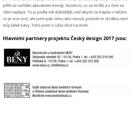
příliš se neřídím aktuálními trendy. Nosím to, co se mi líbí a v čem se
cítím nejlépe. To je podle mě důležitější, než abych se trápila v něčem,
co je sice cool, ale jsem pak celou akci nesvá, protože to zkrátka není
můj šálek kávy. Toho jsem si užila dost na mole.
Hlavními partnery projektu Český design 2017 jsou: