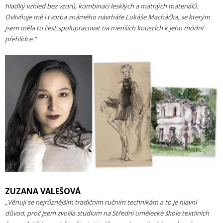
hladký vzhled bez vzorů, kombinaci lesklých a matných materiálů.
Ovlivňuje mě i tvorba známého návrháře Lukáše Macháčka, se kterým
jsem měla tu čest spolupracovat na menších kouscích k jeho módní
přehlídce.“
ZUZANA VALEŠOVÁ
„Věnuji se nejrůznějším tradičním ručním technikám a to je hlavní
důvod, proč jsem zvolila studium na Střední umělecké škole textilních