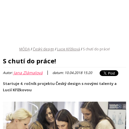
MÓDA
/
Český design
/
Lucie Křížková
/
S chutí do práce!
S chutí do práce!
|
Jana Zlámalová
Autor:
datum: 10.04.2018 15:20
Startuje 4. ročník projektu Český design s novými talenty a
Lucií Křížkovou