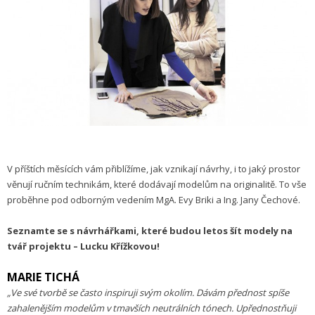
V příštích měsících vám přiblížíme, jak vznikají návrhy, i to jaký prostor
věnují ručním technikám, které dodávají modelům na originalitě. To vše
proběhne pod odborným vedením MgA. Evy Briki a Ing. Jany Čechové.
Seznamte se s návrhářkami, které budou letos šít modely na
tvář projektu – Lucku Křížkovou!
MARIE TICHÁ
„Ve své tvorbě se často inspiruji svým okolím. Dávám přednost spíše
zahalenějším modelům v tmavších neutrálních tónech. Upřednostňuji