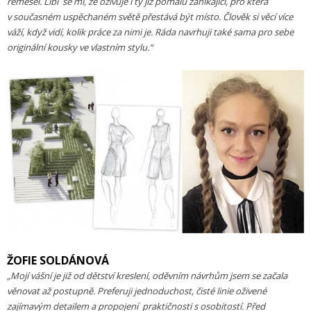
řemesel. Líbí
se mi, že oživuje i ty již pomalu zanikající, pro která
v současném uspěchaném světě přestává být místo. Člověk si věcí více
váží, když vidí, kolik práce za nimi je. Ráda navrhuji také sama pro sebe
originální kousky ve vlastním stylu.“
ŽOFIE SOLDÁNOVÁ
„Mojí vášní je již od dětství kreslení, oděvním návrhům jsem se začala
věnovat až postupně. Preferuji jednoduchost, čisté linie oživené
zajímavým detailem a propojení
praktičnosti s osobitostí. Před