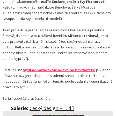
vedením akademického malíře
Česlava Jaroše
a
Evy Fischerové
.
Každý z mladých návrhářů (Lucie Bendlová, Šárka Musilová
a Benjamin Ethan) během několika měsíců zrealizovali exkluzivně pro
časopis Burda Style kolekci tří modelů.
Tváří projektu a především také naší modelkou se stala půvabná
filmová, divadelní a muzikálová
herečka Alžbeta Stanková
, která
byla pro svůj vztah k umění skutečně tou správnou a inspirativní
volbou. Betka pochází z Bratislavy a do povědomí českých diváků se
zapsala filmem Rebelové nebo rolí Veroniky Francové v oblíbeném
seriálu Vyprávěj.
Při studiu na
Vyšší odborné škole oděvního návrhářství
je kladen
důraz na rozvíjení schopnosti studentů samostatně se rozhodovat,
hledat optimální varianty řešení tématu podle zadání a komunikativně
pracovat v týmu.
Seriál reportáží právě začíná...
Galerie:
Český design – 1. díl