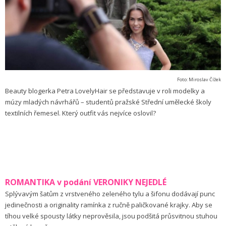
Foto: Miroslav Čížek
Beauty blogerka Petra LovelyHair se představuje v roli modelky a
múzy mladých návrhářů – studentů pražské Střední umělecké školy
textilních řemesel. Který outfit vás nejvíce oslovil?
ROMANTIKA v podání VERONIKY NEJEDLÉ
Splývavým šatům z vrstveného zeleného tylu a šifonu dodávají punc
jedinečnosti a originality ramínka z ručně paličkované krajky. Aby se
tíhou velké spousty látky neprověsila, jsou podšitá průsvitnou stuhou