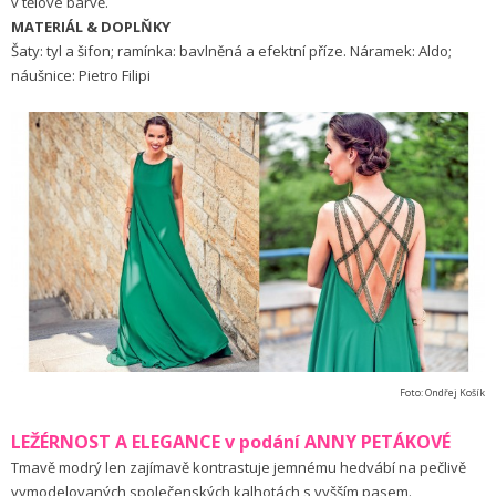
v tělové barvě.
MATERIÁL & DOPLŇKY
Šaty: tyl a šifon; ramínka: bavlněná a efektní příze. Náramek: Aldo;
náušnice: Pietro Filipi
Foto: Ondřej Košík
LEŽÉRNOST A ELEGANCE v podání ANNY PETÁKOVÉ
Tmavě modrý len zajímavě kontrastuje jemnému hedvábí na pečlivě
vymodelovaných společenských kalhotách s vyšším pasem.