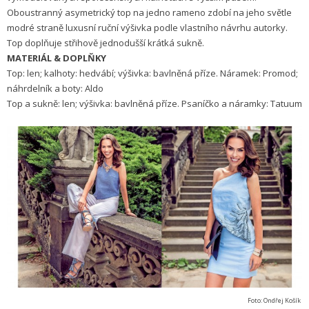
Oboustranný asymetrický top na jedno rameno zdobí na jeho světle
modré straně luxusní ruční výšivka podle vlastního návrhu autorky.
Top doplňuje střihově jednodušší krátká sukně.
MATERIÁL & DOPLŇKY
Top: len; kalhoty: hedvábí; výšivka: bavlněná příze. Náramek: Promod;
náhrdelník a boty: Aldo
Top a sukně: len; výšivka: bavlněná příze. Psaníčko a náramky: Tatuum
Foto: Ondřej Košík