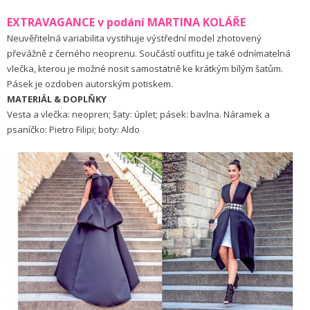
EXTRAVAGANCE v podání MARTINA KOLÁŘE
Neuvěřitelná variabilita vystihuje výstřední model zhotovený
převážně z černého neoprenu. Součástí outfitu je také odnímatelná
vlečka, kterou je možné nosit samostatně ke krátkým bílým šatům.
Pásek je ozdoben autorským potiskem.
MATERIÁL & DOPLŇKY
Vesta a vlečka: neopren; šaty: úplet; pásek: bavlna. Náramek a
psaníčko: Pietro Filipi; boty: Aldo