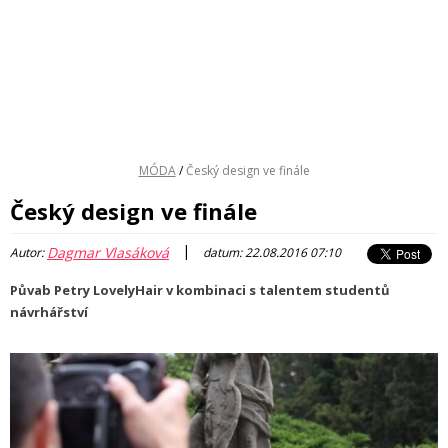
MÓDA
/
Český design ve finále
Český design ve finále
|
Dagmar Vlasáková
Autor:
datum: 22.08.2016 07:10
Půvab Petry LovelyHair v kombinaci s talentem studentů
návrhářství