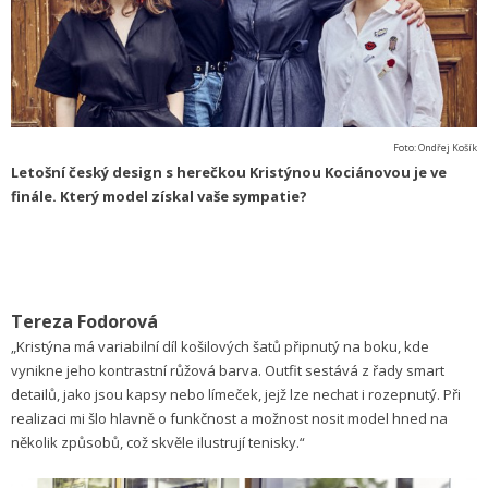
Foto: Ondřej Košík
Letošní český design s herečkou Kristýnou Kociánovou je ve
finále. Který model získal vaše sympatie?
Tereza Fodorová
„Kristýna má variabilní díl košilových šatů připnutý na boku, kde
vynikne jeho kontrastní růžová barva. Outfit sestává z řady smart
detailů, jako jsou kapsy nebo límeček, jejž lze nechat i rozepnutý. Při
realizaci mi šlo hlavně o funkčnost a možnost nosit model hned na
několik způsobů, což skvěle ilustrují tenisky.“