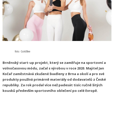
foto: GoldBee
Brněnský start-up projekt, který se zaměřuje na sportovní a
volnočasovou módu, začal s výrobou v roce 2020. Majitel Jan
Kočař zaměstnává zkušené švadleny z Brna a okolí a pro své
produkty používá primárně materiály od dodavatelů z České
republiky. Za rok prodal více než padesát tisíc ručně šitých
kousků především sportovního oblečení po celé Evropě.