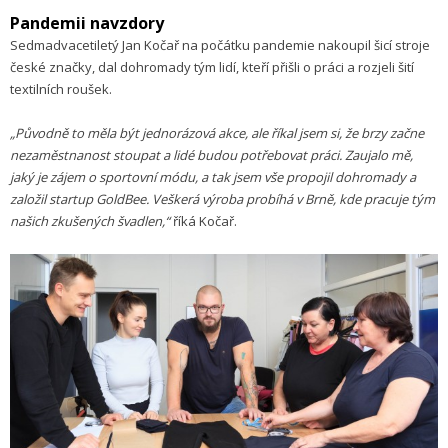
Pandemii navzdory
Sedmadvacetiletý Jan Kočař na počátku pandemie nakoupil šicí stroje
české značky, dal dohromady tým lidí, kteří přišli o práci a rozjeli šití
textilních roušek.
„Původně to měla být jednorázová akce, ale říkal jsem si, že brzy začne
nezaměstnanost stoupat a lidé budou potřebovat práci. Zaujalo mě,
jaký je zájem o sportovní módu, a tak jsem vše propojil dohromady a
založil startup GoldBee. Veškerá výroba probíhá v Brně, kde pracuje tým
našich zkušených švadlen,“
říká Kočař.