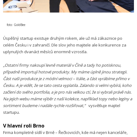
foto: GoldBee
Úspěšný startup existuje druhým rokem, ale už má zákaznice po
celém Česku i v zahraničí. Dle slov jeho majitele ale konkurence za
uplynulých dvanáct měsíců enormně vzrostla.
„Ostatní firmy nakoupí levně materiál v Číně a tady ho potisknou,
případně importují hotové produkty. My máme úplně jinou strategii.
Část naší produkce je z módní velmoci – Itálie, a část vyrábíme přímo v
Česku. A je vidět, že se tato cesta vyplatila. Zalando si velmi vybírá, koho
začlení do svého portfolia, a je pro nás velkou ctí, že si vybrali právě nás.
Na jejich webu máme výběr z naší kolekce, například topy nebo legíny a
sortiment budeme i nadále rychle rozšiřovat,“
vysvětluje majitel
startupu.
V hlavní roli Brno
Firma kompletně sídlí v Brně – Řečkovicích, kde má nejen kanceláře,