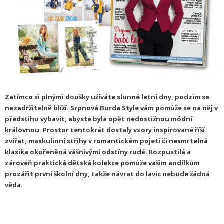
Zatímco si plnými doušky užíváte slunné letní dny, podzim se
nezadržitelně blíží. Srpnová Burda Style vám pomůže se na něj v
předstihu vybavit, abyste byla opět nedostižnou módní
královnou. Prostor tentokrát dostaly vzory inspirované říší
zvířat, maskulinní střihy v romantickém pojetí či nesmrtelná
klasika okořeněná vášnivými odstíny rudé. Rozpustilá a
zároveň praktická dětská kolekce pomůže vašim andílkům
prozářit první školní dny, takže návrat do lavic nebude žádná
věda.