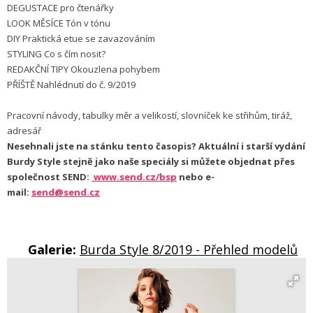
DEGUSTACE pro čtenářky
LOOK MĚSÍCE Tón v tónu
DIY Praktická etue se zavazováním
STYLING Co s čím nosit?
REDAKČNÍ TIPY Okouzlena pohybem
PŘÍŠTĚ Nahlédnutí do č. 9/2019
Pracovní návody, tabulky měr a velikostí, slovníček ke střihům, tiráž,
adresář
Nesehnali jste na stánku tento časopis? Aktuální i starší vydání
Burdy Style stejně jako naše speciály si můžete objednat přes
společnost SEND:
www.send.cz/bsp
nebo e-
mail:
send@send.cz
Galerie:
Burda Style 8/2019 - Přehled modelů