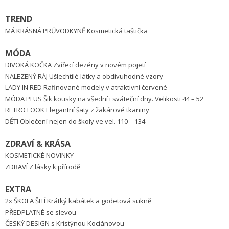
TREND
MÁ KRÁSNÁ PRŮVODKYNĚ Kosmetická taštička
MÓDA
DIVOKÁ KOČKA Zvířecí dezény v novém pojetí
NALEZENÝ RÁJ Ušlechtilé látky a obdivuhodné vzory
LADY IN RED Rafinované modely v atraktivní červené
MÓDA PLUS Šik kousky na všední i sváteční dny. Velikosti 44 – 52
RETRO LOOK Elegantní šaty z žakárové tkaniny
DĚTI Oblečení nejen do školy ve vel. 110 – 134
ZDRAVÍ & KRÁSA
KOSMETICKÉ NOVINKY
ZDRAVÍ Z lásky k přírodě
EXTRA
2x ŠKOLA ŠITÍ Krátký kabátek a godetová sukně
PŘEDPLATNÉ se slevou
ČESKÝ DESIGN s Kristýnou Kociánovou