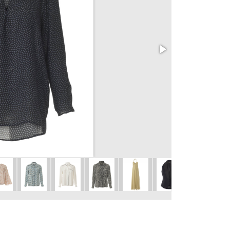
Halenka 101 B
vel. 36 – 44