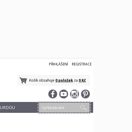
PŘIHLÁŠENÍ
REGISTRACE
Košík obsahuje
0 položek
za
0 Kč
 BURDOU