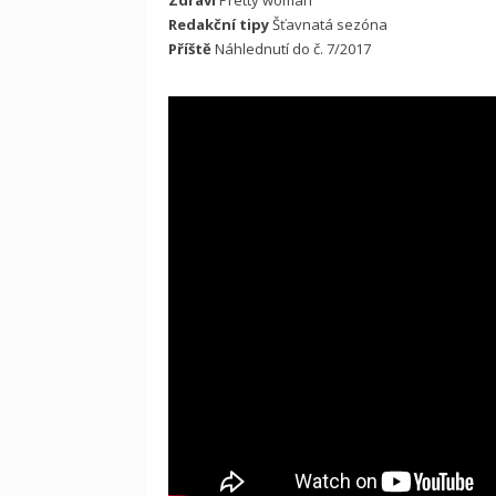
Zdraví
Pretty woman
Redakční tipy
Šťavnatá sezóna
Příště
Náhlednutí do č. 7/2017