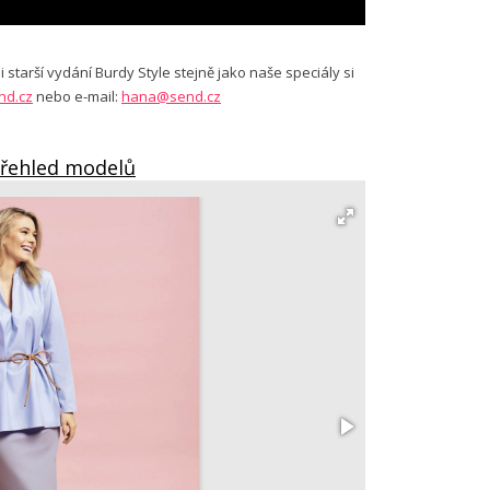
 starší vydání Burdy Style stejně jako naše speciály si
nd.cz
nebo e-mail:
hana@send.cz
Přehled modelů