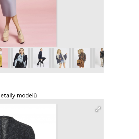
Halenka 118 C
vel. 36 – 44
Detaily modelů