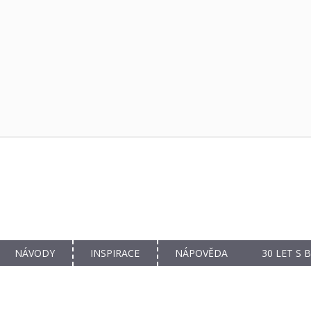
NÁVODY
INSPIRACE
NÁPOVĚDA
30 LET S