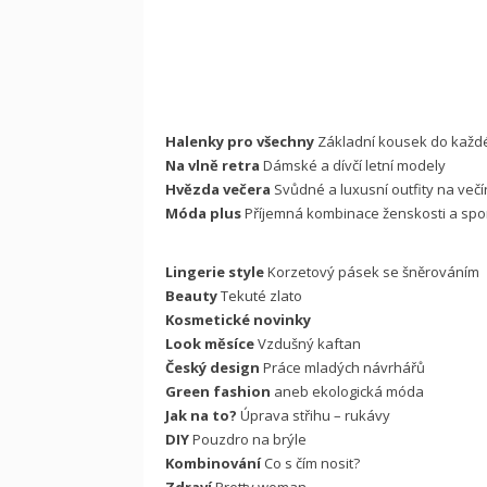
Halenky pro všechny
Základní kousek do každ
Na vlně retra
Dámské a dívčí letní modely
Hvězda večera
Svůdné a luxusní outfity na večí
Móda plus
Příjemná kombinace ženskosti a spo
Lingerie style
Korzetový pásek se šněrováním
Beauty
Tekuté zlato
Kosmetické novinky
Look měsíce
Vzdušný kaftan
Český design
Práce mladých návrhářů
Green fashion
aneb ekologická móda
Jak na to?
Úprava střihu – rukávy
DIY
Pouzdro na brýle
Kombinování
Co s čím nosit?