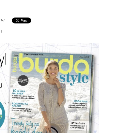
:10
a!