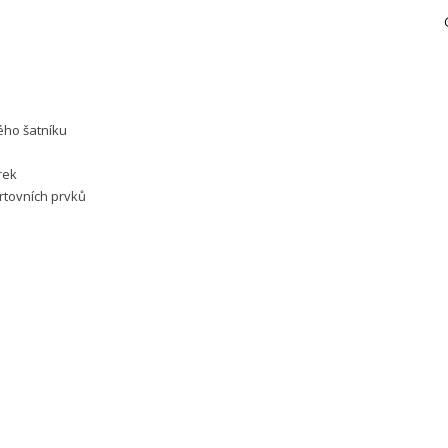
ého šatníku
rek
rtovních prvků