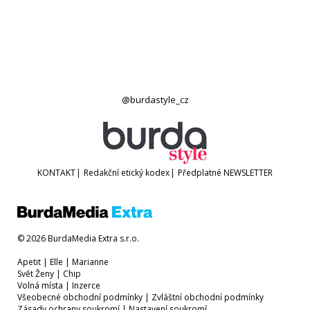
@burdastyle_cz
KONTAKT
|
Redakční etický kodex
|
Předplatné
NEWSLETTER
© 2026 BurdaMedia Extra s.r.o.
Apetit
|
Elle
|
Marianne
Svět Ženy
|
Chip
Volná místa
|
Inzerce
Všeobecné obchodní podmínky
|
Zvláštní obchodní podmínky
Zásady ochrany soukromí
|
Nastavení soukromí