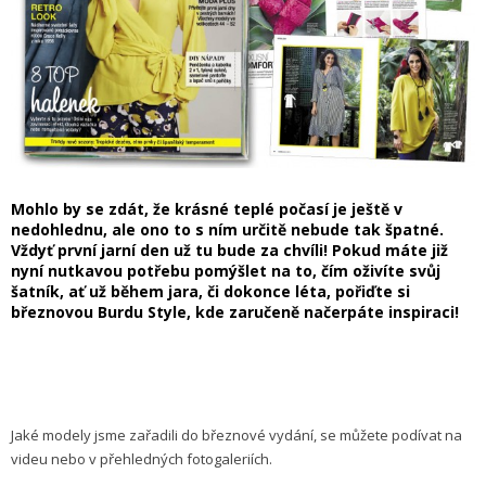
Mohlo by se zdát, že krásné teplé počasí je ještě v
nedohlednu, ale ono to s ním určitě nebude tak špatné.
Vždyť první jarní den už tu bude za chvíli! Pokud máte již
nyní nutkavou potřebu pomýšlet na to, čím oživíte svůj
šatník, ať už během jara, či dokonce léta, pořiďte si
březnovou Burdu Style, kde zaručeně načerpáte inspiraci!
Jaké modely jsme zařadili do březnové vydání, se můžete podívat na
videu nebo v přehledných fotogaleriích.