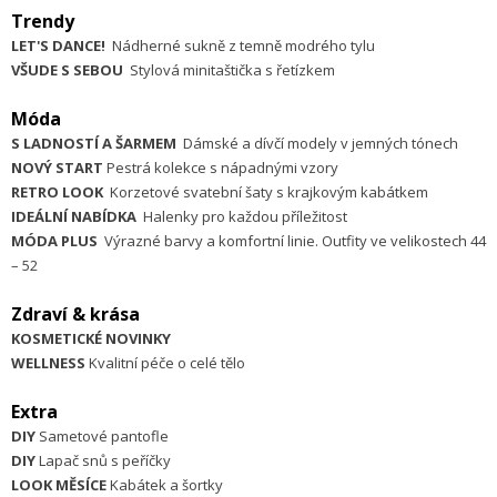
Trendy
LET'S DANCE!
Nádherné sukně z temně modrého tylu
VŠUDE S SEBOU
Stylová minitaštička s řetízkem
Móda
S LADNOSTÍ A ŠARMEM
Dámské a dívčí modely v jemných tónech
NOVÝ START
Pestrá kolekce s nápadnými vzory
RETRO LOOK
Korzetové svatební šaty s krajkovým kabátkem
IDEÁLNÍ NABÍDKA
Halenky pro každou příležitost
MÓDA PLUS
Výrazné barvy a komfortní linie. Outfity ve velikostech 44
– 52
Zdraví & krása
KOSMETICKÉ NOVINKY
WELLNESS
Kvalitní péče o celé tělo
Extra
DIY
Sametové pantofle
DIY
Lapač snů s peříčky
LOOK MĚSÍCE
Kabátek a šortky