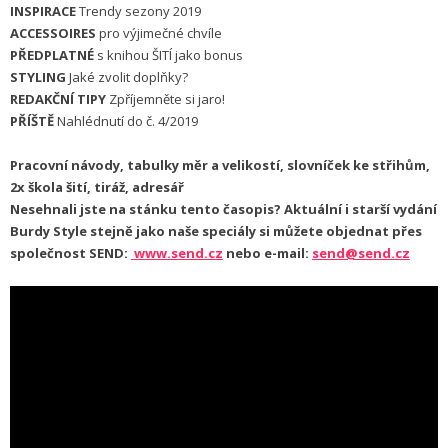
INSPIRACE
Trendy sezony 2019
ACCESSOIRES
pro výjimečné chvíle
PŘEDPLATNÉ
s knihou ŠITÍ jako bonus
STYLING
Jaké zvolit doplňky?
REDAKČNÍ TIPY
Zpříjemněte si jaro!
PŘÍŠTĚ
Nahlédnutí do č. 4/2019
Pracovní návody, tabulky měr a velikostí, slovníček ke střihům,
2x škola šití, tiráž, adresář
Nesehnali jste na stánku tento časopis? Aktuální i starší vydání
Burdy Style stejně jako naše speciály si můžete objednat přes
společnost SEND:
www.send.cz
nebo e-mail:
send@send.cz