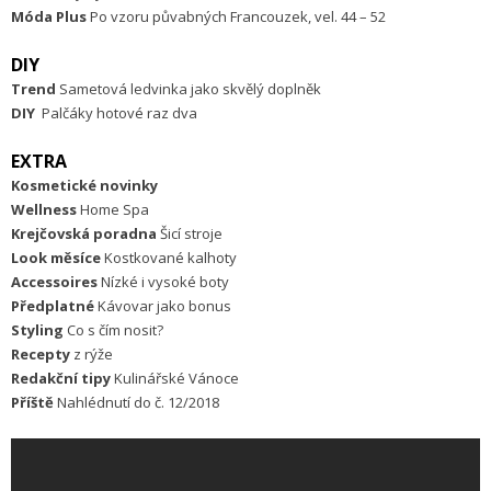
Móda Plus
Po vzoru půvabných Francouzek, vel. 44 – 52
DIY
Trend
Sametová ledvinka jako skvělý doplněk
DIY
Palčáky hotové raz dva
EXTRA
Kosmetické novinky
Wellness
Home Spa
Krejčovská poradna
Šicí stroje
Look měsíce
Kostkované kalhoty
Accessoires
Nízké i vysoké boty
Předplatné
Kávovar jako bonus
Styling
Co s čím nosit?
Recepty
z rýže
Redakční tipy
Kulinářské Vánoce
Příště
Nahlédnutí do č. 12/2018