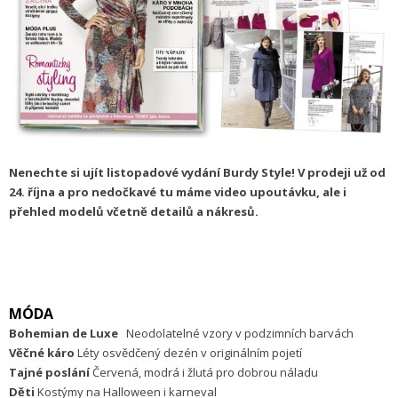
Nenechte si ujít listopadové vydání Burdy Style! V prodeji už od
24. října a pro nedočkavé tu máme video upoutávku, ale i
přehled modelů včetně detailů a nákresů.
MÓDA
Bohemian de Luxe
Neodolatelné vzory v podzimních barvách
Věčné káro
Léty osvědčený dezén v originálním pojetí
Tajné poslání
Červená, modrá i žlutá pro dobrou náladu
Děti
Kostýmy na Halloween i karneval