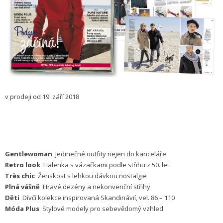
v prodeji od 19. září 2018
Gentlewoman
Jedinečné outfity nejen do kanceláře
Retro look
Halenka s vázačkami podle střihu z 50. let
Très chic
Ženskost s lehkou dávkou nostalgie
Plná vášně
Hravé dezény a nekonvenční střihy
Děti
Dívčí kolekce inspirovaná Skandinávií, vel. 86 – 110
Móda Plus
Stylové modely pro sebevědomý vzhled