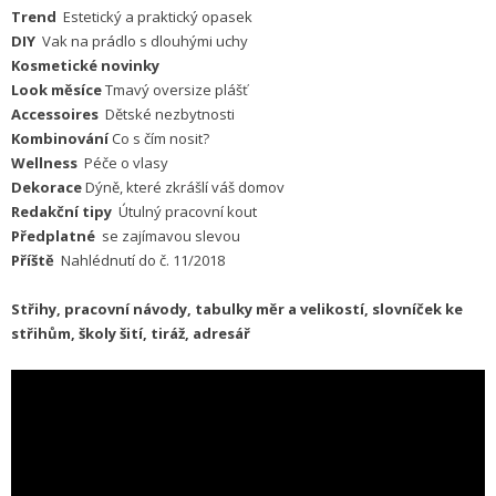
Trend
Estetický a praktický opasek
DIY
Vak na prádlo s dlouhými uchy
Kosmetické novinky
Look měsíce
Tmavý oversize plášť
Accessoires
Dětské nezbytnosti
Kombinování
Co s čím nosit?
Wellness
Péče o vlasy
Dekorace
Dýně, které zkrášlí váš domov
Redakční tipy
Útulný pracovní kout
Předplatné
se zajímavou slevou
Příště
Nahlédnutí do č. 11/2018
Střihy, pracovní návody, tabulky měr a velikostí, slovníček ke
střihům, školy šití, tiráž, adresář