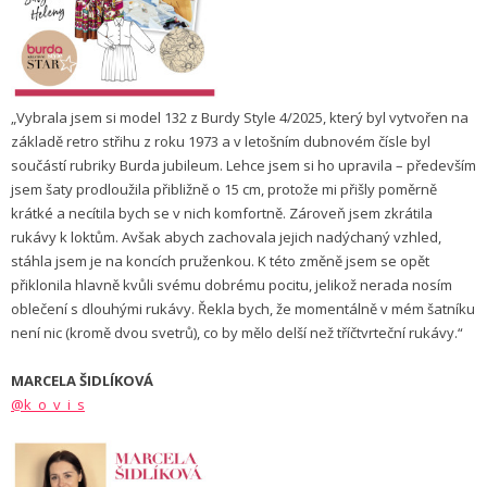
„Vybrala jsem si model 132 z Burdy Style 4/2025, který byl vytvořen na
základě retro střihu z roku 1973 a v letošním dubnovém čísle byl
součástí rubriky Burda jubileum. Lehce jsem si ho upravila – především
jsem šaty prodloužila přibližně o 15 cm, protože mi přišly poměrně
krátké a necítila bych se v nich komfortně. Zároveň jsem zkrátila
rukávy k loktům. Avšak abych zachovala jejich nadýchaný vzhled,
stáhla jsem je na koncích pruženkou. K této změně jsem se opět
přiklonila hlavně kvůli svému dobrému pocitu, jelikož nerada nosím
oblečení s dlouhými rukávy. Řekla bych, že momentálně v mém šatníku
není nic (kromě dvou svetrů), co by mělo delší než tříčtvrteční rukávy.“
MARCELA ŠIDLÍKOVÁ
@k_o_v_i_s