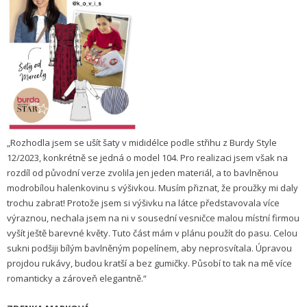
„Rozhodla jsem se ušít šaty v mididélce podle střihu z Burdy Style
12/2023, konkrétně se jedná o model 104. Pro realizaci jsem však na
rozdíl od původní verze zvolila jen jeden materiál, a to bavlněnou
modrobílou halenkovinu s výšivkou. Musím přiznat, že proužky mi daly
trochu zabrat! Protože jsem si výšivku na látce představovala více
výraznou, nechala jsem na ni v sousední vesničce malou místní firmou
vyšít ještě barevné květy. Tuto část mám v plánu použít do pasu. Celou
sukni podšiji bílým bavlněným popelínem, aby neprosvítala. Úpravou
projdou rukávy, budou kratší a bez gumičky. Působí to tak na mě více
romanticky a zároveň elegantně.“