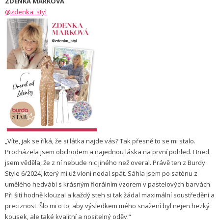
ZDENKA MARKOVÁ
@zdenka_styl
„Víte, jak se říká, že si látka najde vás? Tak přesně to se mi stalo.
Procházela jsem obchodem a najednou láska na první pohled. Hned
jsem věděla, že z ní nebude nic jiného než overal. Právě ten z Burdy
Style 6/2024, který mi už vloni nedal spát. Sáhla jsem po saténu z
umělého hedvábí s krásným florálním vzorem v pastelových barvách.
Při šití hodně klouzal a každý steh si tak žádal maximální soustředění a
preciznost. Šlo mi o to, aby výsledkem mého snažení byl nejen hezký
kousek, ale také kvalitní a nositelný oděv.“