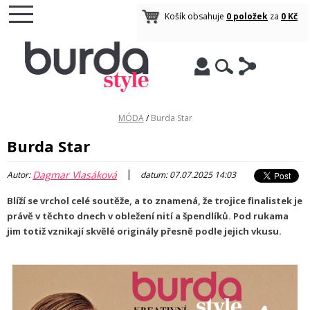
Košík obsahuje
0 položek
za
0 Kč
MÓDA
/
Burda Star
Burda Star
|
Dagmar Vlasáková
Autor:
datum: 07.07.2025 14:03
Blíží se vrchol celé soutěže, a to znamená, že trojice finalistek je
právě v těchto dnech v obležení nití a špendlíků. Pod rukama
jim totiž vznikají skvělé originály přesně podle jejich vkusu.