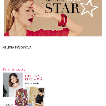
HELENA PIŇOSOVÁ
@siju_si_saticky