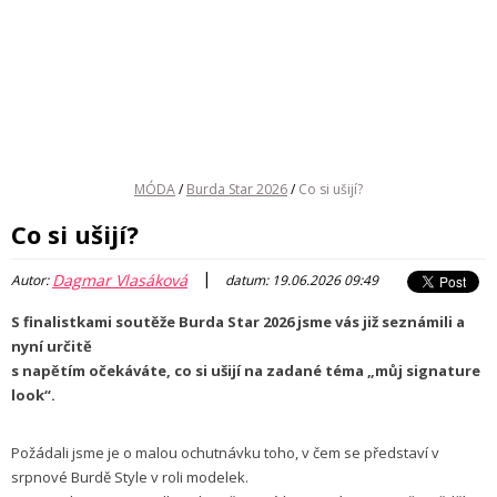
MÓDA
/
Burda Star 2026
/
Co si ušijí?
Co si ušijí?
|
Dagmar Vlasáková
Autor:
datum: 19.06.2026 09:49
S finalistkami soutěže Burda Star 2026 jsme vás již seznámili a
nyní určitě
s napětím očekáváte, co si ušijí na zadané téma „můj signature
look“.
Požádali jsme je o malou ochutnávku toho, v čem se představí v
srpnové Burdě Style v roli modelek.