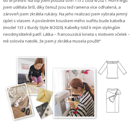
do té přední. Na top jsem použila střih 115 z čísla 4/2021. Horní légu
jsem udělala širší, díky čemuž jsou teď ramena více odhalená, a
zároveň jsem zkrátila rukávy. Na jeho realizaci jsem vybrala jemný
úplet s vlasem. A posledním kouskem mého outfitu bude kabelka
(model 133 z Burdy Style 8/2020). Kabelky totiž k mým stylingům
neodmyslitelně patří. Látka – francouzská loneta s motivem včelek –
mě oslovila natolik, že jsem ji zkrátka musela použít!“