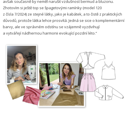
avšak současně by neměl narušit vzdušnost bermud a bluzonu.
Zhotovím si ještě top se špagetovými ramínky (model 120
z čísla 7/2024) ze stejné látky, jako je kabátek, a to čistě z praktických
důvodů, protože látka lehce prosvítá. Jedná se sice o komplementární
barvy, ale ve správném odstínu se vzájemně vyzdvihují
a vytvářejí nádhernou harmonii evokující pozdní léto.“