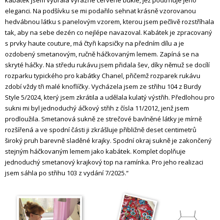
kabátek jsem vybrala výrazné červené buklé, jež podtrhuje jeho
eleganci. Na podšívku se mi podařilo sehnat krásně vzorovanou
hedvábnou látku s panelovým vzorem, kterou jsem pečlivě rozstříhala
tak, aby na sebe dezén co nejlépe navazoval. Kabátek je zpracovaný
s prvky haute couture, má čtyři kapsičky na předním dílu a je
ozdobený smetanovým, ručně háčkovaným lemem. Zapíná se na
skryté háčky. Na středu rukávu jsem přidala šev, díky němuž se docílí
rozparku typického pro kabátky Chanel, přičemž rozparek rukávu
zdobí vždy tři malé knoflíčky. Vycházela jsem ze střihu 104 z Burdy
Style 5/2024, který jsem zkrátila a udělala kulatý výstřih. Předlohou pro
sukni mi byl jednoduchý áčkový střih z čísla 11/2012, jenž jsem
prodloužila. Smetanová sukně ze strečové bavlněné látky je mírně
rozšířená a ve spodní části ji zkrášluje přibližně deset centimetrů
široký pruh barevně sladěné krajky. Spodní okraj sukně je zakončený
stejným háčkovaným lemem jako kabátek. Komplet doplňuje
jednoduchý smetanový krajkový top na ramínka. Pro jeho realizaci
jsem sáhla po střihu 103 z vydání 7/2025.“