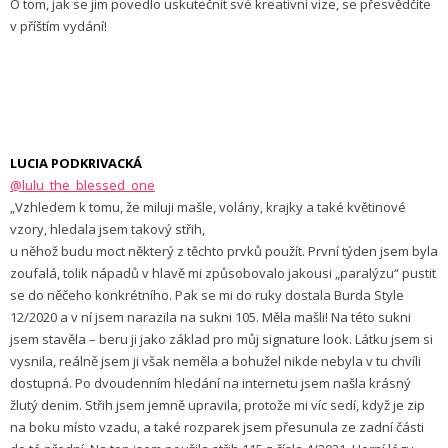
O tom, jak se jim povedlo uskutečnit své kreativní vize, se přesvědčíte
v příštím vydání!
LUCIA PODKRIVACKÁ
@lulu_the_blessed_one
„Vzhledem k tomu, že miluji mašle, volány, krajky a také květinové
vzory, hledala jsem takový střih,
u něhož budu moct některý z těchto prvků použít. První týden jsem byla
zoufalá, tolik nápadů v hlavě mi způsobovalo jakousi „paralýzu“ pustit
se do něčeho konkrétního. Pak se mi do ruky dostala Burda Style
12/2020 a v ní jsem narazila na sukni 105. Měla mašli! Na této sukni
jsem stavěla – beru ji jako základ pro můj signature look. Látku jsem si
vysnila, reálně jsem ji však neměla a bohužel nikde nebyla v tu chvíli
dostupná. Po dvoudenním hledání na internetu jsem našla krásný
žlutý denim. Střih jsem jemně upravila, protože mi víc sedí, když je zip
na boku místo vzadu, a také rozparek jsem přesunula ze zadní části