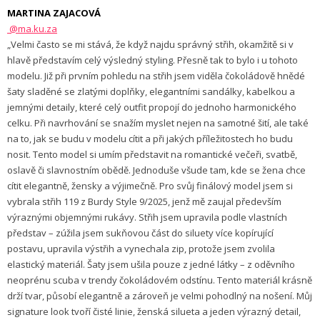
MARTINA ZAJACOVÁ
@ma.ku.za
„Velmi často se mi stává, že když najdu správný střih, okamžitě si v
hlavě představím celý výsledný styling. Přesně tak to bylo i u tohoto
modelu. Již při prvním pohledu na střih jsem viděla čokoládově hnědé
šaty sladěné se zlatými doplňky, elegantními sandálky, kabelkou a
jemnými detaily, které celý outfit propojí do jednoho harmonického
celku. Při navrhování se snažím myslet nejen na samotné šití, ale také
na to, jak se budu v modelu cítit a při jakých příležitostech ho budu
nosit. Tento model si umím představit na romantické večeři, svatbě,
oslavě či slavnostním obědě. Jednoduše všude tam, kde se žena chce
cítit elegantně, žensky a výjimečně. Pro svůj finálový model jsem si
vybrala střih 119 z Burdy Style 9/2025, jenž mě zaujal především
výraznými objemnými rukávy. Střih jsem upravila podle vlastních
představ – zúžila jsem sukňovou část do siluety více kopírující
postavu, upravila výstřih a vynechala zip, protože jsem zvolila
elastický materiál. Šaty jsem ušila pouze z jedné látky – z oděvního
neoprénu scuba v trendy čokoládovém odstínu. Tento materiál krásně
drží tvar, působí elegantně a zároveň je velmi pohodlný na nošení. Můj
signature look tvoří čisté linie, ženská silueta a jeden výrazný detail,