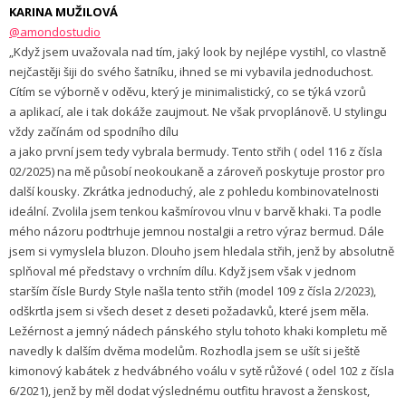
KARINA MUŽILOVÁ
@amondostudio
„Když jsem uvažovala nad tím, jaký look by nejlépe vystihl, co vlastně
nejčastěji šiji do svého šatníku, ihned se mi vybavila jednoduchost.
Cítím se výborně v oděvu, který je minimalistický, co se týká vzorů
a aplikací, ale i tak dokáže zaujmout. Ne však prvoplánově. U stylingu
vždy začínám od spodního dílu
a jako první jsem tedy vybrala bermudy. Tento střih (
odel 116 z čísla
02/2025) na mě působí neokoukaně a zároveň poskytuje prostor pro
další kousky. Zkrátka jednoduchý, ale z pohledu kombinovatelnosti
ideální. Zvolila jsem tenkou kašmírovou vlnu v barvě khaki. Ta podle
mého názoru podtrhuje jemnou nostalgii a retro výraz bermud. Dále
jsem si vymyslela bluzon. Dlouho jsem hledala střih, jenž by absolutně
splňoval mé představy o vrchním dílu. Když jsem však v jednom
starším čísle Burdy Style našla tento střih (model 109 z čísla 2/2023),
odškrtla jsem si všech deset z deseti požadavků, které jsem měla.
Ležérnost a jemný nádech pánského stylu tohoto khaki kompletu mě
navedly k dalším dvěma modelům. Rozhodla jsem se ušít si ještě
kimonový kabátek z hedvábného voálu v sytě růžové (
odel 102 z čísla
6/2021), jenž by měl dodat výslednému outfitu hravost a ženskost,