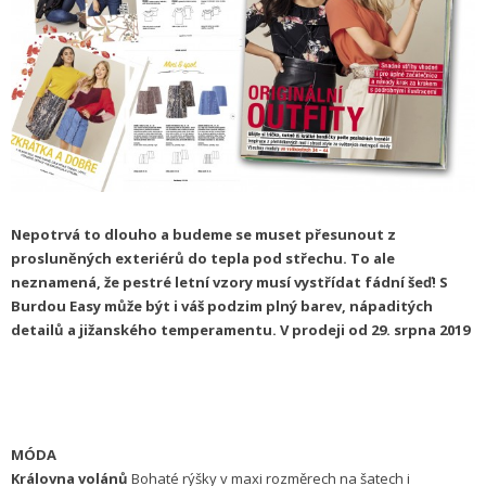
Nepotrvá to dlouho a budeme se muset přesunout z
prosluněných exteriérů do tepla pod střechu. To ale
neznamená, že pestré letní vzory musí vystřídat fádní šeď! S
Burdou Easy může být i váš podzim plný barev, nápaditých
detailů a jižanského temperamentu. V prodeji od 29. srpna 2019
MÓDA
Královna volánů
Bohaté rýšky v maxi rozměrech na šatech i