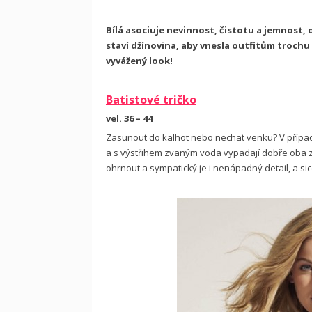
Bílá asociuje nevinnost, čistotu a jemnost, 
staví džínovina, aby vnesla outfitům trochu 
vyvážený look!
Batistové tričko
vel. 36 – 44
Zasunout do kalhot nebo nechat venku? V případ
a s výstřihem zvaným voda vypadají dobře oba 
ohrnout a sympatický je i nenápadný detail, a si