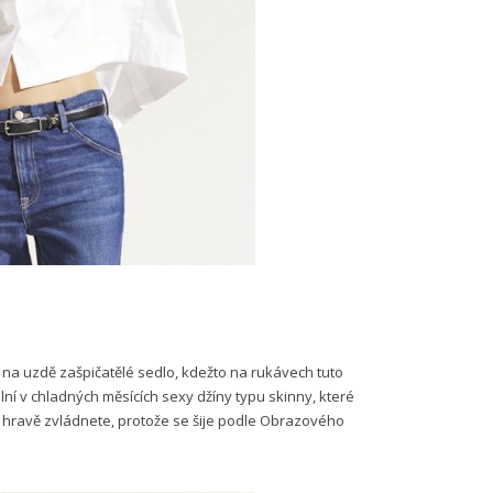
 na uzdě zašpičatělé sedlo, kdežto na rukávech tuto
ní v chladných měsících sexy džíny typu skinny, které
 hravě zvládnete, protože se šije podle Obrazového