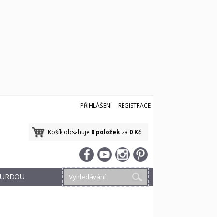
PŘIHLÁŠENÍ
REGISTRACE
Košík obsahuje
0 položek
za
0 Kč
 BURDOU