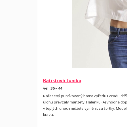
Batistová tunika
vel. 36 – 44
Nařasený puntíkovaný batist vpředu i vzadu drží
úlohu převzaly manžety. Halenku (A) vhodně dopl
v teplých dnech můžete vyměnit za šortky. Model
kurzu.