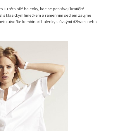
o i u této bílé halenky, kde se potkávají kratičké
del s klasickým límečkem a ramenním sedlem zaujme
uetu utvoříte kombinací halenky s úzkými džínami nebo