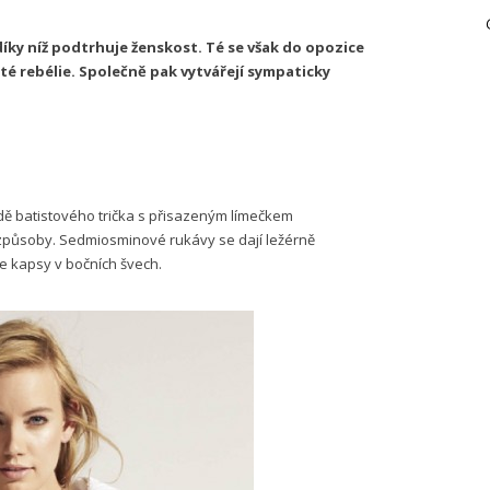
díky níž podtrhuje ženskost. Té se však do opozice
té rebélie. Společně pak vytvářejí sympaticky
ě batistového trička s přisazeným límečkem
způsoby. Sedmiosminové rukávy se dají ležérně
ce kapsy v bočních švech.