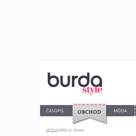
ČASOPIS
MÓDA
OBCHOD
MÓDA
/
Bílá vs. denim