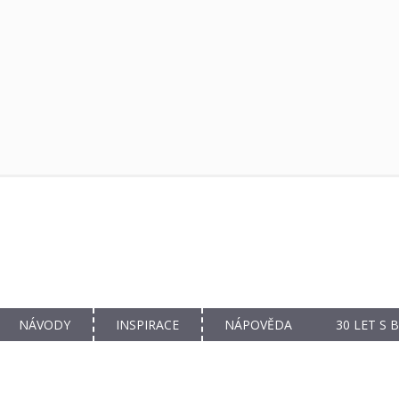
NÁVODY
INSPIRACE
NÁPOVĚDA
30 LET S