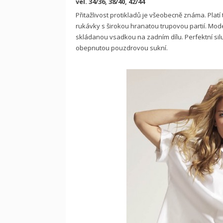
vel. 34/36, 38/40, 42/44
Přitažlivost protikladů je všeobecně známa. Platí t
rukávky s širokou hranatou trupovou partií. Mo
skládanou vsadkou na zadním dílu. Perfektní sil
obepnutou pouzdrovou sukní.