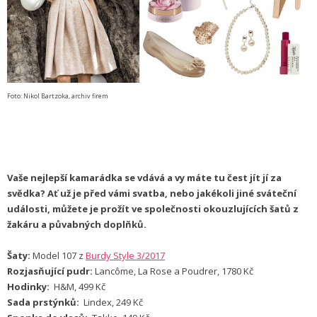
Foto: Nikol Bartzoka, archiv firem
Vaše nejlepší kamarádka se vdává a vy máte tu čest jít jí za
svědka? Ať už je před vámi svatba, nebo jakékoli jiné sváteční
události, můžete je prožít ve společnosti okouzlujících šatů z
žakáru a půvabných doplňků.
Šaty:
Model 107 z
Burdy Style 3/2017
Rozjasňující pudr:
Lancôme, La Rose a Poudrer, 1780 Kč
Hodinky:
H&M, 499 Kč
Sada prstýnků:
Lindex, 249 Kč