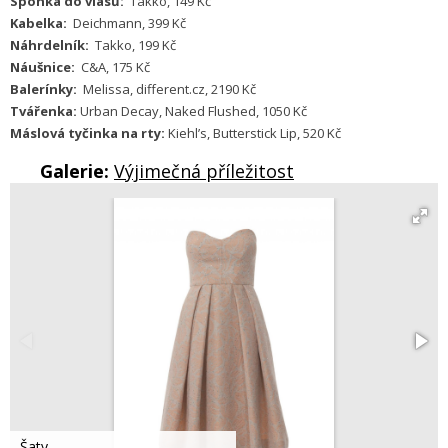
Sponka do vlasů:
Takko, 149 Kč
Kabelka:
Deichmann, 399 Kč
Náhrdelník:
Takko, 199 Kč
Náušnice:
C&A, 175 Kč
Balerínky:
Melissa, different.cz, 2190 Kč
Tvářenka:
Urban Decay, Naked Flushed, 1050 Kč
Máslová tyčinka na rty:
Kiehl’s, Butterstick Lip, 520 Kč
Galerie:
Výjimečná příležitost
Šaty