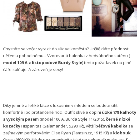
Chystáte se večer vyrazit do ulic velkoměsta? Určitě dáte přednost
něčemu pohodlnému... Vzorovaná halenka z hedvábného saténu (
model 109 A z listopadové Burdy Style
) tento požadavek na plné
čáře splňuje. A zároveň je sexy!
Díky jemné a lehké látce s luxusním vzhledem se budete cítit
komfortně i po protančené noci. Outfit skvěle doplní
úzké 7/8 kalhoty
s vysokým pasem
(model 106 A, Burda Style 11/2015),
černé nízké
kozačky
Hispanitas (Salamander, 5290 Kč), větší
béžová kabelka
se
zajímavým perforováním Elise Ryan (Tamsin.cz, 1915 Kč) a
klobouk
Orsay (699 Kč). Nikdy nezapomínejte také na dokonalý make-up.
S