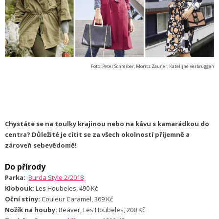
Foto: Peter Schreiber, Moritz Zauner, Katelijne Verbruggen
Chystáte se na toulky krajinou nebo na kávu s kamarádkou do
centra? Důležité je cítit se za všech okolností příjemně a
zároveň sebevědomě!
Do přírody
Parka:
Burda Style 2/2018
Klobouk:
Les Houbeles, 490 Kč
Oční stíny:
Couleur Caramel, 369 Kč
Nožík na houby:
Beaver, Les Houbeles, 200 Kč