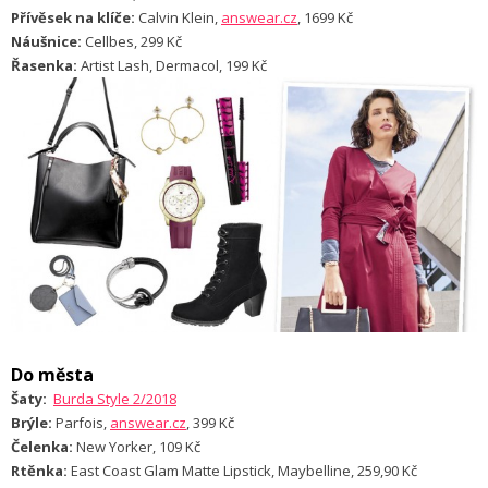
Přívěsek na klíče:
Calvin Klein,
answear.cz
, 1699 Kč
Náušnice:
Cellbes, 299 Kč
Řasenka:
Artist Lash, Dermacol, 199 Kč
Do města
Šaty:
Burda Style 2/2018
Brýle:
Parfois,
answear.cz
, 399 Kč
Čelenka:
New Yorker, 109 Kč
Rtěnka:
East Coast Glam Matte Lipstick, Maybelline, 259,90 Kč