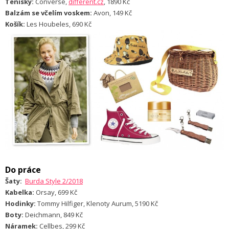
Tenisky:
Converse,
different.cz
, 1890 Kč
Balzám se včelím voskem:
Avon, 149 Kč
Košík:
Les Houbeles, 690 Kč
Do práce
Šaty:
Burda Style 2/2018
Kabelka:
Orsay, 699 Kč
Hodinky:
Tommy Hilfiger, Klenoty Aurum, 5190 Kč
Boty:
Deichmann, 849 Kč
Náramek:
Cellbes, 299 Kč