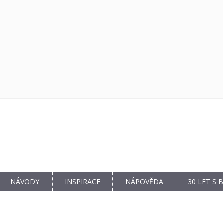
NÁVODY
INSPIRACE
NÁPOVĚDA
30 LET S