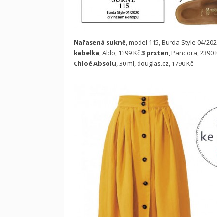
Nařasená sukně
, model 115, Burda Style 04/2
kabelka
, Aldo, 1399 Kč
3 prsten
, Pandora, 2390
Chloé Absolu
, 30 ml, douglas.cz, 1790 Kč