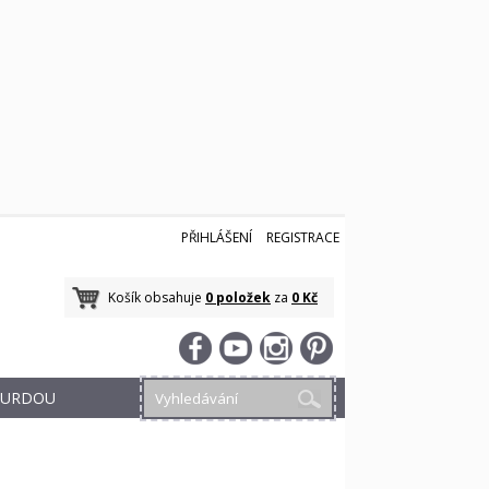
PŘIHLÁŠENÍ
REGISTRACE
Košík obsahuje
0 položek
za
0 Kč
 BURDOU