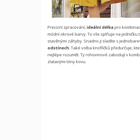
Precizní zpracování,
ideální délka
pro kombinaci
módní okrové barvy. To vše splňuje na jedničku t
stavěnými záhyby. Snadno ji sladíte s jednobare
odstínech
. Také volba knoflíčků předurčuje, kt
nejlépe rozumět. Ty rohovinové zabodují v kom
zlatavými tóny kovu.