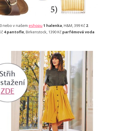
020 nebo v našem
eshopu
1 halenka
, H&M, 399 Kč
2
 Kč
4 pantofle
, Birkenstock, 1390 Kč
parfémová voda