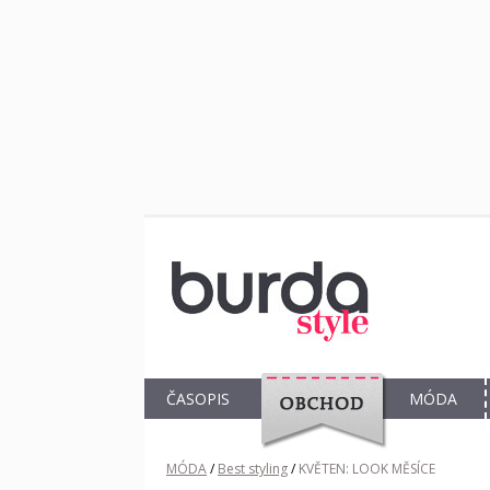
ČASOPIS
MÓDA
OBCHOD
MÓDA
/
Best styling
/
KVĚTEN: LOOK MĚSÍCE