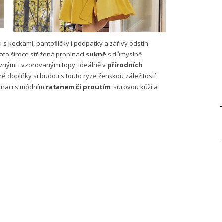
 s keckami, pantoflíčky i podpatky a zářivý odstín
ato široce střižená propínací
sukně
s důmyslně
vnými i vzorovanými topy, ideálně v
přírodních
eré doplňky si budou s touto ryze ženskou záležitostí
binaci s módním
ratanem či proutím
, surovou kůží a