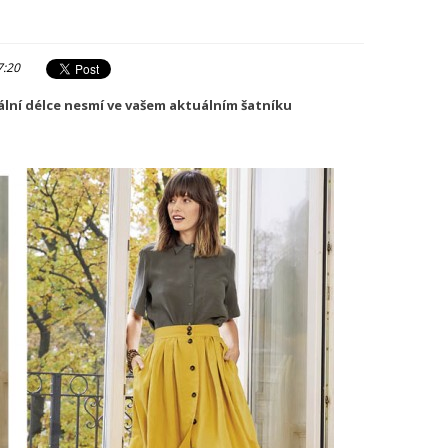
7:20
lní délce nesmí ve vašem aktuálním šatníku